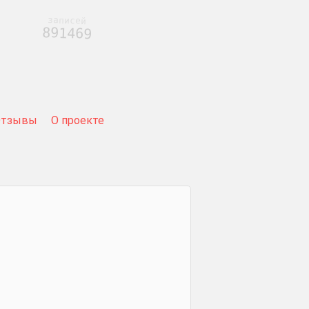
записей
891469
Отзывы
О проекте