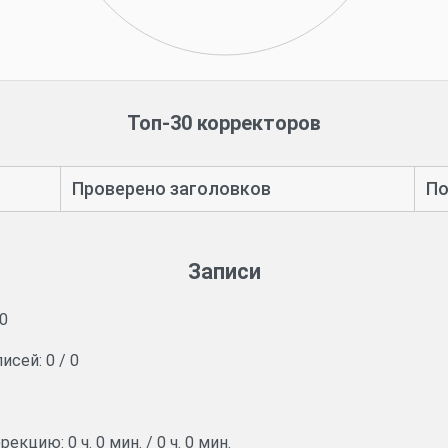
Топ-30 корректоров
Проверено заголовков
По
Записи
0
писей:
0
/
0
оррекцию:
0 ч. 0 мин.
/
0 ч. 0 мин.