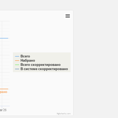
Всего
Набрано
Всего скорректировано
В системе скорректировано
рано
вг '26
Highcharts.com