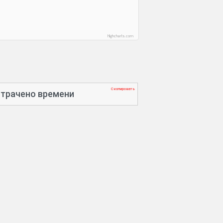
Highcharts.com
Скопировать
трачено времени