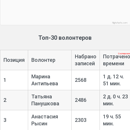
Highcharts.com
Топ-30 волонтеров
Скопирова
Набрано
Потрачен
Позиция
Волонтер
записей
времени
Марина
1 д. 12 ч.
1
2568
Антипьева
51 мин.
Татьяна
2 д. 0 ч. 23
2
2486
Панушкова
мин.
Анастасия
19 ч. 55
3
2303
Рысин
мин.