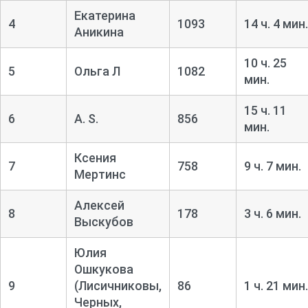
Екатерина
4
1093
14 ч. 4 мин.
Аникина
10 ч. 25
5
Ольга Л
1082
мин.
15 ч. 11
6
A. S.
856
мин.
Ксения
7
758
9 ч. 7 мин.
Мертинс
Алексей
8
178
3 ч. 6 мин.
Выскубов
Юлия
Ошкукова
9
(Лисичниковы,
86
1 ч. 21 мин.
Черных,