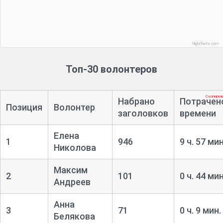
Highcharts.com
Топ-30 волонтеров
Скопиров
Набрано
Потрачен
Позиция
Волонтер
заголовков
времени
Елена
1
946
9 ч. 57 мин
Николова
Максим
2
101
0 ч. 44 мин
Андреев
Анна
3
71
0 ч. 9 мин.
Белякова