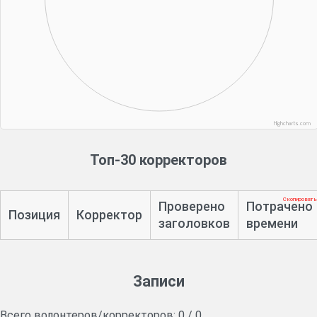
Highcharts.com
Топ-30 корректоров
Скопировать
Проверено
Потрачено
Позиция
Корректор
заголовков
времени
Записи
Всего волонтеров/корректоров:
0
/
0