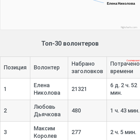
Елена Николова
Елена Николова
Highcharts.com
Топ-30 волонтеров
Скопирова
Набрано
Потрачено
Позиция
Волонтер
заголовков
времени
Елена
6 д. 2 ч. 52
1
21321
Николова
мин.
Любовь
2
480
1 ч. 43 мин.
Дьячкова
Максим
3
277
2 ч. 5 мин.
Королев