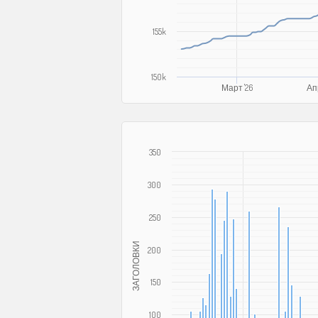
155k
150k
Март '26
Апр
350
300
250
ЗАГОЛОВКИ
200
150
100