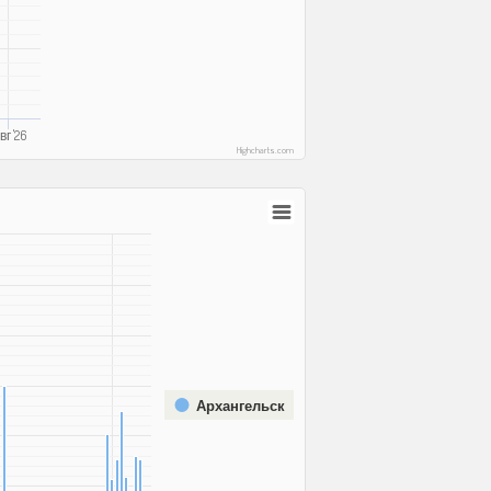
вг '26
Highcharts.com
Архангельск