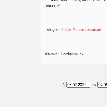
области!
Telegram:
https://t.me/opisiarharh
Василий Трофименко
С
по