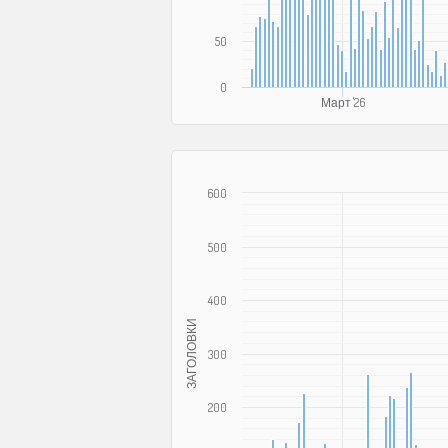
50
0
Март '26
600
500
400
ЗАГОЛОВКИ
300
200