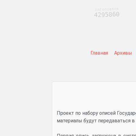
заголовков
4295860
Главная
Архивы
Проект по набору описей Государ
материалы будут передаваться в 
Первая опись загружена в сист