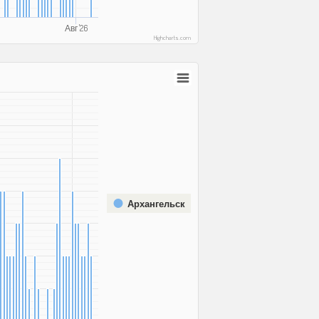
Авг '26
Highcharts.com
Архангельск