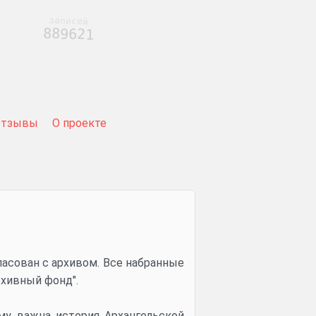
записей
889621
Отзывы
О проекте
ласован с архивом. Все набранные
рхивный фонд".
му важна история Архангельской