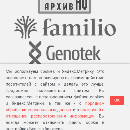
Мы используем cookies и Яндекс.Метрику. Это
позволяет нам анализировать взаимодействие
посетителей с сайтом и делать его лучше.
Продолжая пользоваться сайтом, Вы
соглашаетесь с использованием файлов cookies
ОК
и Яндекс.Метрики, а так же - с
порядком
обработки персональных данных
и с
политикой в
Разработка компании «
Великіе предки
», 2023-2026 гг.
Блог
.
Суть проекта
.
отношении распространения информации
. Вы
Персональные данные
.
Распространение информации
.
ЧаВО
.
Сборка 111.38
всегда можете отключить файлы cookie в
в «Мои документы»
настройках Вашего браузера.