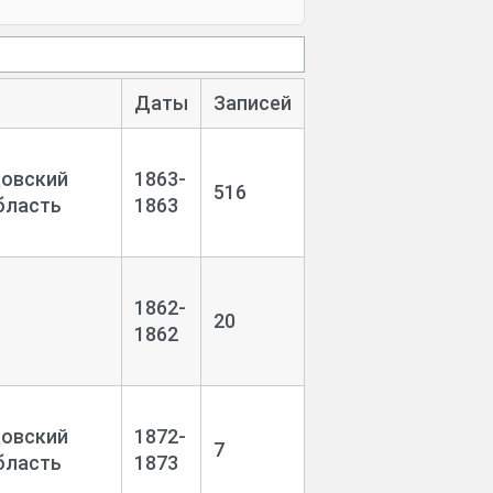
Даты
Записей
довский
1863-
516
бласть
1863
1862-
20
1862
довский
1872-
7
бласть
1873