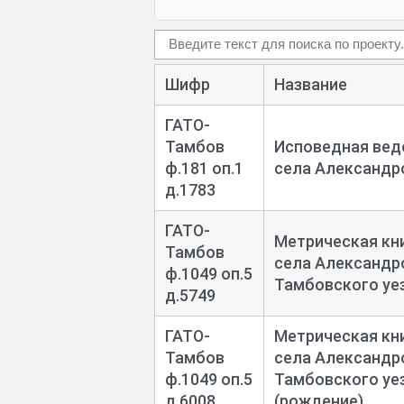
Шифр
Название
ГАТО-
Тамбов
Исповедная вед
ф.181 оп.1
села Александро
д.1783
ГАТО-
Метрическая кн
Тамбов
села Александр
ф.1049 оп.5
Тамбовского уез
д.5749
ГАТО-
Метрическая кн
Тамбов
села Александр
ф.1049 оп.5
Тамбовского уез
д.6008
(рождение)