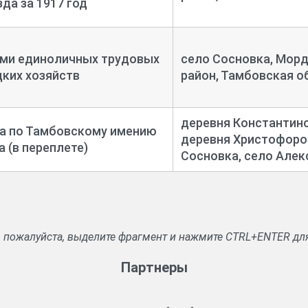
да за 1917 год
ами единоличных трудовых
село Сосновка, Мор
цких хозяйств
район, Тамбовская о
деревня Константино
ка по Тамбовскому имению
деревня Христофоро
а (в переплете)
Сосновка, село Але
, пожалуйста, выделите фрагмент и нажмите CTRL+ENTER дл
Партнеры