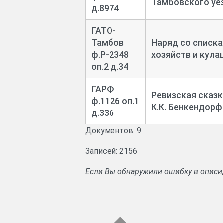
Тамбовского уез
д.8974
ГАТО-
Тамбов
Наряд со списк
ф.Р-2348
хозяйств и кула
оп.2 д.34
ГАРФ
Ревизская сказ
ф.1126 оп.1
К.К. Бенкендорф
д.336
Документов: 9
Записей: 2156
Если Вы обнаружили ошибку в описи