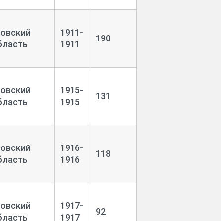
довский
1911-
190
бласть
1911
довский
1915-
131
бласть
1915
довский
1916-
118
бласть
1916
довский
1917-
92
бласть
1917