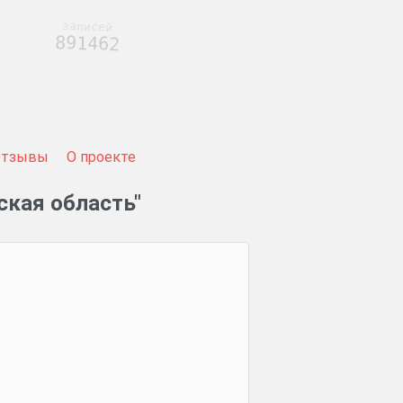
записей
891462
Отзывы
О проекте
ская область"