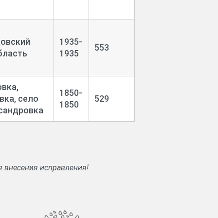
довский
1935-
553
бласть
1935
вка,
1850-
вка, село
529
1850
ксандровка
я внесения исправления!