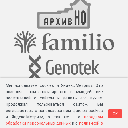
Мы используем cookies и Яндекс.Метрику. Это
позволяет нам анализировать взаимодействие
посетителей с сайтом и делать его лучше.
Продолжая пользоваться сайтом, Вы
соглашаетесь с использованием файлов cookies
ОК
и Яндекс.Метрики, а так же - с
порядком
обработки персональных данных
и с
политикой в
Разработка компании «
Великіе предки
», 2023-2026 гг.
Блог
.
Суть проекта
.