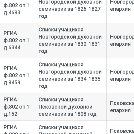
Новгородской духовной
Новгоро
ф.802 оп.1
семинарии за 1826-1827
епархия
д.4683
год
Списки учащихся
РГИА
Новгородской духовной
Новгоро
ф.802 оп.1
семинарии за 1830-1831
епархия
д.6344
год
Списки учащихся
РГИА
Новгородской духовной
Новгоро
ф.802 оп.1
семинарии за 1834-1835
епархия
д.8459
год
РГИА
Списки учащихся
Псковск
ф.802 оп.1
Псковской духовной
епархия
д.152
семинарии за 1808 год
РГИА
Списки учащихся
Псковск