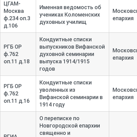
ЦГАМ-
Именная ведомость об
Москва
Московс
учениках Коломенских
ф.234 оп.3
епархия
духовных училищ
д.106
Кондуитные списки
РГБ ОР
выпускников Вифанской
Московс
ф.762
духовной семинарии
епархия
оп.11 д.18
выпуска 1914/1915
годов
Кондуитные списки
РГБ ОР
уволенных из
Московс
ф.762
Вифанской семинарии в
епархия
оп.11 д.16
1914 году
О переписке по
Новгородской епархии
священно и
РГИА