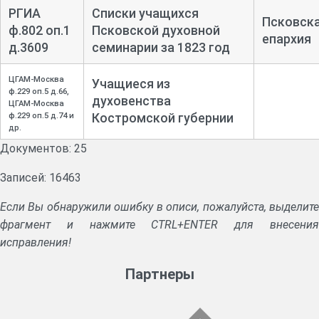
РГИА
Списки учащихся
Псковск
ф.802 оп.1
Псковской духовной
епархия
д.3609
семинарии за 1823 год
ЦГАМ-Москва
Учащиеся из
ф.229 оп.5 д.66,
духовенства
ЦГАМ-Москва
Костромской губернии
ф.229 оп.5 д.74 и
др.
Документов: 25
Записей: 16463
Если Вы обнаружили ошибку в описи, пожалуйста, выделите
фрагмент и нажмите CTRL+ENTER для внесения
исправления!
Партнеры