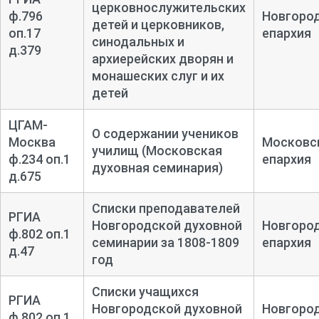
церковнослужительских
ф.796
Новгоро
детей и церковников,
оп.17
епархия
синодальных и
д.379
архиерейских дворян и
монашеских слуг и их
детей
ЦГАМ-
О содержании учеников
Москва
Московс
училищ (Московская
ф.234 оп.1
епархия
духовная семинария)
д.675
Списки преподавателей
РГИА
Новгородской духовной
Новгоро
ф.802 оп.1
семинарии за 1808-1809
епархия
д.47
год
Списки учащихся
РГИА
Новгородской духовной
Новгоро
ф.802 оп.1