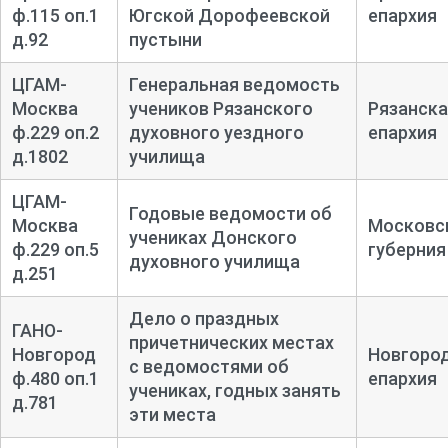
ф.115 оп.1
Югской Дорофеевской
епархия
д.92
пустыни
ЦГАМ-
Генеральная ведомость
Москва
учеников Рязанского
Рязанска
ф.229 оп.2
духовного уездного
епархия
д.1802
училища
ЦГАМ-
Годовые ведомости об
Москва
Московс
учениках Донского
ф.229 оп.5
губерния
духовного училища
д.251
Дело о праздных
ГАНО-
причетнических местах
Новгород
Новгоро
с ведомостями об
ф.480 оп.1
епархия
учениках, годных занять
д.781
эти места