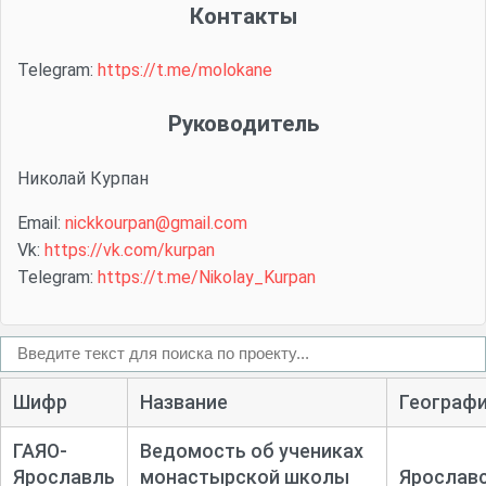
Контакты
Telegram:
https://t.me/molokane
Руководитель
Николай Курпан
Email:
nickkourpan@gmail.com
Vk:
https://vk.com/kurpan
Telegram:
https://t.me/Nikolay_Kurpan
Шифр
Название
Географ
ГАЯО-
Ведомость об учениках
Ярославль
монастырской школы
Ярослав