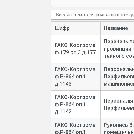
Шифр
Название
Перечень в
ГАКО-Кострома
провинции 
ф.179 оп.3 д.177
тайного со
ГАКО-Кострома
Персональн
ф.Р-864 оп.1
Перфильевы
д.1143
машинопис
ГАКО-Кострома
Персональн
ф.Р-864 оп.1
Перфильевы
д.1142
ГАКО-Кострома
Рукопись В
ф.Р-864 оп.1
помещичьих