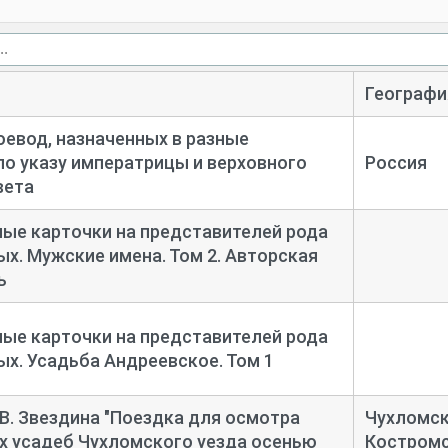
Географи
оевод, назначенных в разные
по указу императрицы и верховного
Россия
вета
ые карточки на представителей рода
х. Мужские имена. Том 2. Авторская
ь
ые карточки на представителей рода
х. Усадьба Андреевское. Том 1
.В. Звездина "Поездка для осмотра
Чухломск
 усадеб Чухломского уезда осенью
Костром