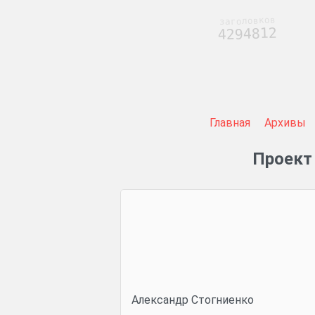
заголовков
4294812
Главная
Архивы
Проект
Александр Стогниенко