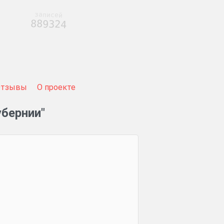
записей
889324
Отзывы
О проекте
бернии"