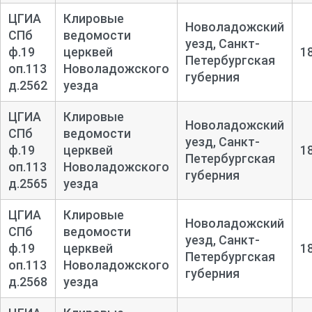
ЦГИА
Клировые
Новоладожский
СПб
ведомости
уезд, Санкт-
ф.19
церквей
1
Петербургская
оп.113
Новоладожского
губерния
д.2562
уезда
ЦГИА
Клировые
Новоладожский
СПб
ведомости
уезд, Санкт-
ф.19
церквей
1
Петербургская
оп.113
Новоладожского
губерния
д.2565
уезда
ЦГИА
Клировые
Новоладожский
СПб
ведомости
уезд, Санкт-
ф.19
церквей
1
Петербургская
оп.113
Новоладожского
губерния
д.2568
уезда