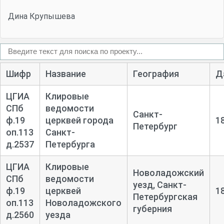
Дина Крупышева
Шифр
Название
География
Д
ЦГИА
Клировые
СПб
ведомости
Санкт-
ф.19
церквей города
1
Петербург
оп.113
Санкт-
д.2537
Петербурга
ЦГИА
Клировые
Новоладожский
СПб
ведомости
уезд, Санкт-
ф.19
церквей
1
Петербургская
оп.113
Новоладожского
губерния
д.2560
уезда