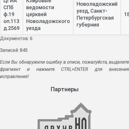
ЦГИА
Клировые
Новоладожский
СПб
ведомости
уезд, Санкт-
ф.19
церквей
1
Петербургская
оп.113
Новоладожского
губерния
д.2569
уезда
Документов: 6
Записей: 845
Если Вы обнаружили ошибку в описи, пожалуйста, выделите
фрагмент и нажмите CTRL+ENTER для внесения
исправления!
Партнеры