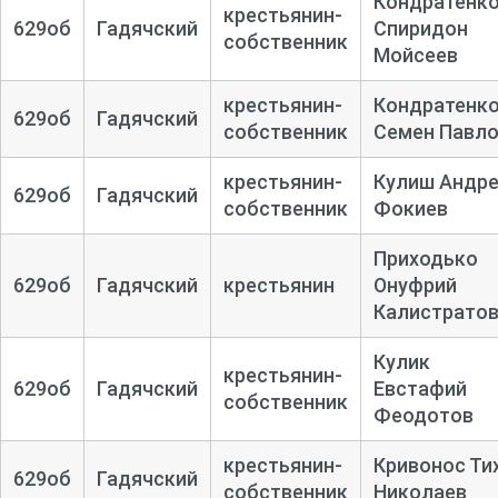
Кондратенк
крестьянин-
629об
Гадячский
Спиридон
собственник
Мойсеев
крестьянин-
Кондратенк
629об
Гадячский
собственник
Семен Павл
крестьянин-
Кулиш Андр
629об
Гадячский
собственник
Фокиев
Приходько
629об
Гадячский
крестьянин
Онуфрий
Калистрато
Кулик
крестьянин-
629об
Гадячский
Евстафий
собственник
Феодотов
крестьянин-
Кривонос Ти
629об
Гадячский
собственник
Николаев