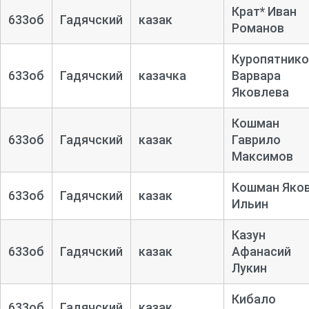
Крат* Иван
633об
Гадячский
казак
Романов
Куропятнико
633об
Гадячский
казачка
Варвара
Яковлева
Кошман
633об
Гадячский
казак
Гаврило
Максимов
Кошман Яко
633об
Гадячский
казак
Ильин
Казун
633об
Гадячский
казак
Афанасий
Лукин
Кибало
633об
Гадячский
казак