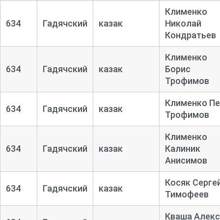
Клименко
634
Гадячский
казак
Николай
Кондратьев
Клименко
634
Гадячский
казак
Борис
Трофимов
Клименко Пе
634
Гадячский
казак
Трофимов
Клименко
634
Гадячский
казак
Калиник
Анисимов
Косяк Серге
634
Гадячский
казак
Тимофеев
Кваша Алекс