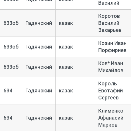
Василий
Коротов
633об
Гадячский
казак
Василий
Захарьев
Козин Иван
633об
Гадячский
казак
Порфириев
Ков* Иван
633об
Гадячский
казак
Михайлов
Король
634
Гадячский
казак
Евстафий
Сергеев
Клименко
634
Гадячский
казак
Афанасий
Марков