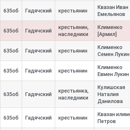
Квазан Иван
635об
Гадячский
крестьянин
Емельянов
крестьянин,
Клименко
635об
Гадячский
наследники
[Армил]
Клименко
635об
Гадячский
крестьянин
Семен Лукин
Клименко
635об
Гадячский
крестьянин
Евмен Лукин
Кулишская
крестьянка,
635об
Гадячский
Наталия
наследники
Данилова
Квазан илим
635об
Гадячский
крестьянин
Петров