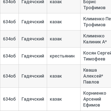
634об
Гадячский
казак
Борис
Трофимов
Клименко Пе
634об
Гадячский
казак
Трофимов
Клименко
634об
Гадячский
казак
Калиник А*
Косян Серге
634об
Гадячский
крестьянин
Тимофеев
Кваша
634об
Гадячский
казак
Алексей*
Павлов
Корниенко
634об
Гадячский
казак
Арсений
Ефимов