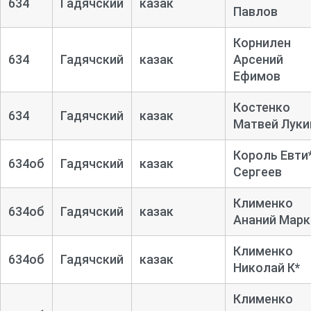
634
Гадячский
казак
Павлов
Корнилен
634
Гадячский
казак
Арсений
Ефимов
Костенко
634
Гадячский
казак
Матвей Луки
Король Евти
634об
Гадячский
казак
Сергеев
Клименко
634об
Гадячский
казак
Ананий Марк
Клименко
634об
Гадячский
казак
Николай К*
Клименко