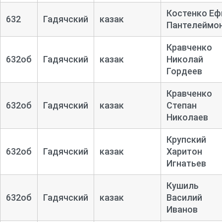
Костенко Е
632
Гадячский
казак
Пантелеймо
Кравченко
632об
Гадячский
казак
Николай
Гордеев
Кравченко
632об
Гадячский
казак
Степан
Николаев
Крупский
632об
Гадячский
казак
Харитон
Игнатьев
Кушиль
632об
Гадячский
казак
Василий
Иванов