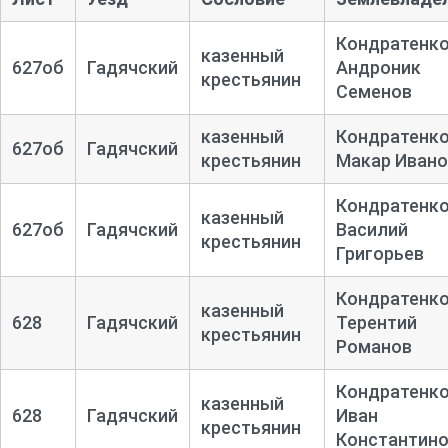
Кондратенк
казенный
627об
Гадячский
Андроник
крестьянин
Семенов
казенный
Кондратенк
627об
Гадячский
крестьянин
Макар Ивано
Кондратенк
казенный
627об
Гадячский
Василий
крестьянин
Григорьев
Кондратенк
казенный
628
Гадячский
Терентий
крестьянин
Романов
Кондратенк
казенный
628
Гадячский
Иван
крестьянин
Константин