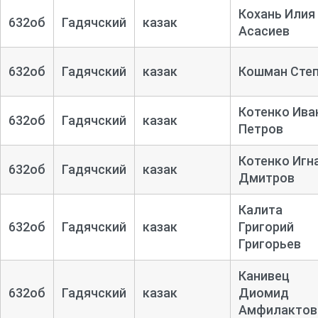
Кохань Илия
632об
Гадячский
казак
Асасиев
632об
Гадячский
казак
Кошман Сте
Котенко Ива
632об
Гадячский
казак
Петров
Котенко Игн
632об
Гадячский
казак
Дмитров
Калита
632об
Гадячский
казак
Григорий
Григорьев
Канивец
632об
Гадячский
казак
Диомид
Амфилактов