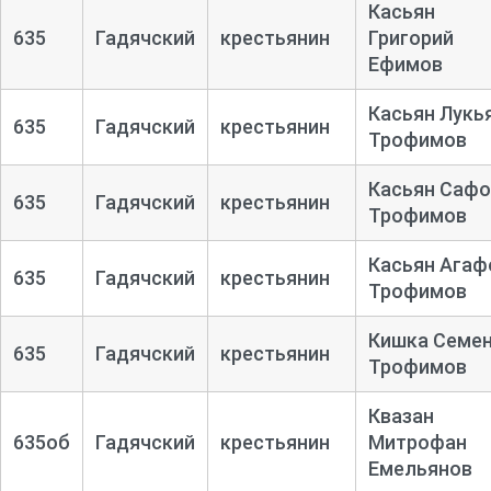
Касьян
635
Гадячский
крестьянин
Григорий
Ефимов
Касьян Лукь
635
Гадячский
крестьянин
Трофимов
Касьян Сафо
635
Гадячский
крестьянин
Трофимов
Касьян Агаф
635
Гадячский
крестьянин
Трофимов
Кишка Семе
635
Гадячский
крестьянин
Трофимов
Квазан
635об
Гадячский
крестьянин
Митрофан
Емельянов