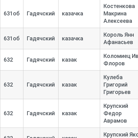
Костенкова
631об
Гадячский
казачка
Макрина
Алексеева
Король Янн
631об
Гадячский
казачка
Афанасьев
Коломиец И
632
Гадячский
казак
Флоров
Кулеба
632
Гадячский
казак
Григорий
Григорьев
Крупский
632
Гадячский
казак
Федор
Аврамов
Крупский Як