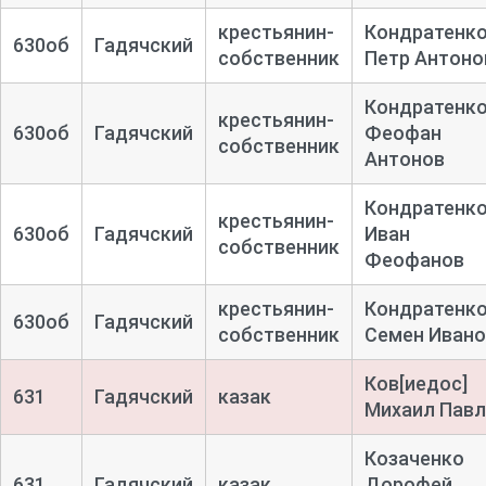
крестьянин-
Кондратенк
630об
Гадячский
собственник
Петр Антоно
Кондратенк
крестьянин-
630об
Гадячский
Феофан
собственник
Антонов
Кондратенк
крестьянин-
630об
Гадячский
Иван
собственник
Феофанов
крестьянин-
Кондратенк
630об
Гадячский
собственник
Семен Ивано
Ков[иедос]
631
Гадячский
казак
Михаил Пав
Козаченко
631
Гадячский
казак
Дорофей