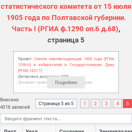
статистического комитета от 15 июля
1905 года по Полтавской губернии.
Часть I (РГИА ф.1290 оп.6 д.68)
,
страница 5
Проект:
Списки землевладельцев 1905 года (РГИА
1290-6) и избирателей в Государственную Думу
(РГИА 1327-1)
Датировка документа: 1905
Подробнее
Документ привязан к архивным шифрам:
РГИА ф.1290 оп.6 д.68
Внесено
Страница 5 из 5
1
2
3
4
5
4316 записей
Лист
Уезд
Сословие
Землевладе