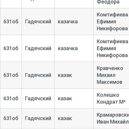
Феодора
Комтифиева
631об
Гадячский
казачка
Ефимия
Никифорова
Комтифиева
631об
Гадячский
казачка
Ефимия
Никифорова
Кравченко
631об
Гадячский
казак
Михаил
Максимов
Колешко
631об
Гадячский
казак
Кондрат М*
Крамаровск
631об
Гадячский
казак
Иван Михайл