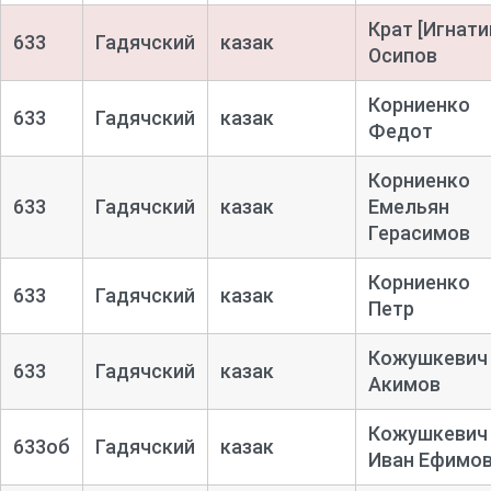
Крат [Игнати
633
Гадячский
казак
Осипов
Корниенко
633
Гадячский
казак
Федот
Корниенко
633
Гадячский
казак
Емельян
Герасимов
Корниенко
633
Гадячский
казак
Петр
Кожушкевич 
633
Гадячский
казак
Акимов
Кожушкевич
633об
Гадячский
казак
Иван Ефимо