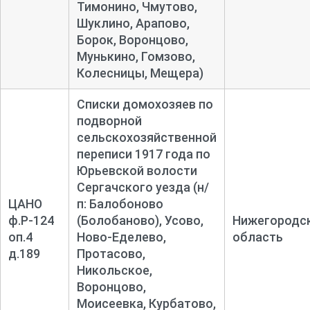
Тимонино, Чмутово,
Шуклино, Арапово,
Борок, Воронцово,
Мунькино, Гомзово,
Колесницы, Мещера)
Списки домохозяев по
подворной
сельскохозяйственной
переписи 1917 года по
Юрьевской волости
Сергачского уезда (н/
ЦАНО
п: Балобоново
ф.Р-124
(Болобаново), Усово,
Нижегородс
оп.4
Ново-Еделево,
область
д.189
Протасово,
Никольское,
Воронцово,
Моисеевка, Курбатово,