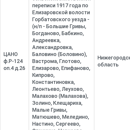
переписи 1917 года по
Елизаровской волости
Горбатовского уезда -
(н/п - Большие Гривы,
Богданово, Бабкино,
Андреевка,
Александровка,
ЦАНО
Баловино (Боловино),
Нижегородс
ф.Р-124
Вастрома, Глотово,
область
оп.4 д.26
Елизарово, Епифаново,
Кипрово,
Константиновка,
Леонтьево, Леухово,
Малахово (Малахова),
Золино, Клещариха,
Малые Гривы,
Матюшево, Меледино,
Настино, Сергеево,