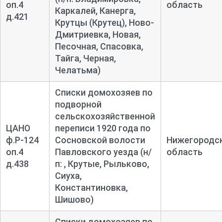
оп.4
область
Каркалей, Канерга,
д.421
Крутцы (Крутец), Ново-
Дмитриевка, Новая,
Песочная, Спасовка,
Тайга, Черная,
Челатьма)
Списки домохозяев по
подворной
сельскохозяйственной
ЦАНО
переписи 1920 года по
ф.Р-124
Сосновской волости
Нижегородс
оп.4
Павловского уезда (н/
область
д.438
п: , Крутые, Рыльково,
Сиуха,
Константиновка,
Шишово)
Списки домохозяев по