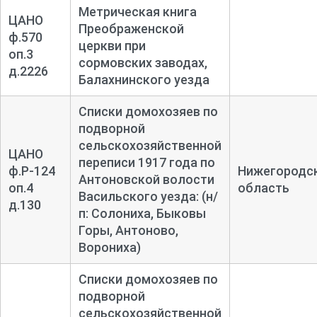
Метрическая книга
ЦАНО
Преображенской
ф.570
церкви при
оп.3
сормовских заводах,
д.2226
Балахнинского уезда
Списки домохозяев по
подворной
сельскохозяйственной
ЦАНО
переписи 1917 года по
ф.Р-124
Нижегородс
Антоновской волости
оп.4
область
Васильского уезда: (н/
д.130
п: Солониха, Быковы
Горы, Антоново,
Ворониха)
Списки домохозяев по
подворной
сельскохозяйственной