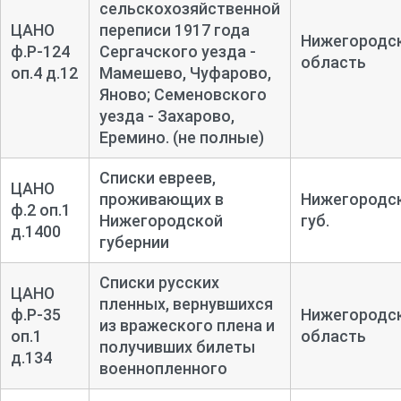
сельскохозяйственной
ЦАНО
переписи 1917 года
Нижегородс
ф.Р-124
Сергачского уезда -
область
оп.4 д.12
Мамешево, Чуфарово,
Яново; Семеновского
уезда - Захарово,
Еремино. (не полные)
Списки евреев,
ЦАНО
проживающих в
Нижегородс
ф.2 оп.1
Нижегородской
губ.
д.1400
губернии
Списки русских
ЦАНО
пленных, вернувшихся
ф.Р-35
Нижегородс
из вражеского плена и
оп.1
область
получивших билеты
д.134
военнопленного