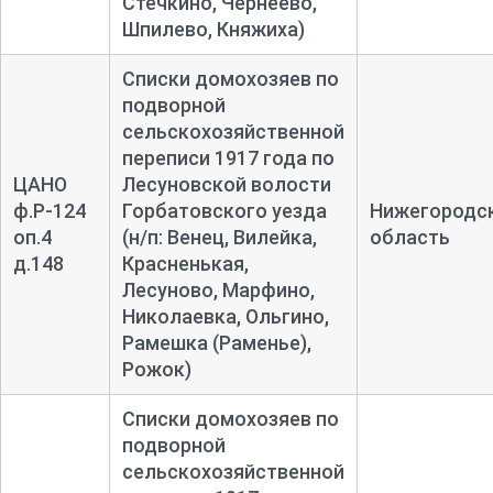
Стечкино, Чернеево,
Шпилево, Княжиха)
Списки домохозяев по
подворной
сельскохозяйственной
переписи 1917 года по
ЦАНО
Лесуновской волости
ф.Р-124
Горбатовского уезда
Нижегородс
оп.4
(н/п: Венец, Вилейка,
область
д.148
Красненькая,
Лесуново, Марфино,
Николаевка, Ольгино,
Рамешка (Раменье),
Рожок)
Списки домохозяев по
подворной
сельскохозяйственной