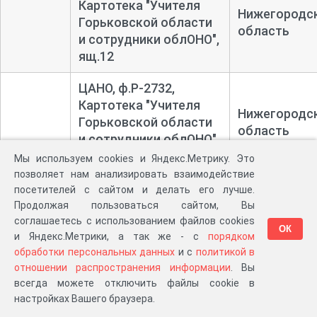
Картотека "Учителя
Нижегородс
Горьковской области
область
и сотрудники облОНО",
ящ.12
ЦАНО, ф.Р-2732,
Картотека "Учителя
Нижегородс
Горьковской области
область
и сотрудники облОНО",
ящ.17 (Гус-Даянова)
Мы используем cookies и Яндекс.Метрику. Это
позволяет нам анализировать взаимодействие
ЦАНО, ф.Р-2732,
посетителей с сайтом и делать его лучше.
Картотека "Учителя
Продолжая пользоваться сайтом, Вы
Нижегородс
Горьковской области
соглашаетесь с использованием файлов cookies
область
ОК
и Яндекс.Метрики, а так же - с
порядком
и сотрудники облОНО",
обработки персональных данных
и с
политикой в
ящ.2 (Але-Антошин)
отношении распространения информации
. Вы
всегда можете отключить файлы cookie в
ЦАНО, ф.Р-2732,
настройках Вашего браузера.
картотека "Учителя
Нижегородс