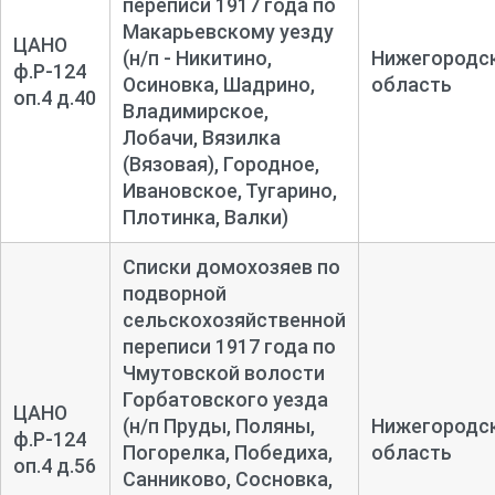
переписи 1917 года по
Макарьевскому уезду
ЦАНО
(н/п - Никитино,
Нижегородс
ф.Р-124
Осиновка, Шадрино,
область
оп.4 д.40
Владимирское,
Лобачи, Вязилка
(Вязовая), Городное,
Ивановское, Тугарино,
Плотинка, Валки)
Списки домохозяев по
подворной
сельскохозяйственной
переписи 1917 года по
Чмутовской волости
Горбатовского уезда
ЦАНО
(н/п Пруды, Поляны,
Нижегородс
ф.Р-124
Погорелка, Победиха,
область
оп.4 д.56
Санниково, Сосновка,