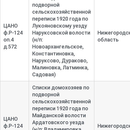
подворной
сельскохозяйственной
переписи 1920 года по
ЦАНО
Лукояновскому уезду
ф.Р-124
Наруксовской волости
Нижегородс
оп.4
(н/п:
область
д.572
Новоархангельское,
Константиновка,
Наруксово, Дураково,
Малиновка, Латминка,
Садовая)
Списки домохозяев по
подворной
сельскохозяйственной
переписи 1920 года по
Майданской волости
ЦАНО
Ардатовского уезда
ф.Р-124
Нижегородс
(н/п: Владимировка,