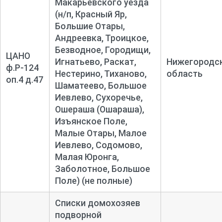
Макарьевского уезда
(н/п, Красный Яр,
Большие Отары,
Андреевка, Троицкое,
Безводное, Городищи,
ЦАНО
Игнатьево, Раскат,
Нижегородс
ф.Р-124
Нестерино, Тиханово,
область
оп.4 д.47
Шаматеево, Большое
Иевлево, Сухоречье,
Ошераша (Ошараша),
Изъянское Поле,
Малые Отары, Малое
Иевлево, Содомово,
Малая Юронга,
Заболотное, Большое
Поле) (не полные)
Списки домохозяев
подворной