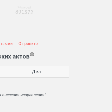
записей
891572
Отзывы
О проекте
ских актов
Дел
я внесения исправления!