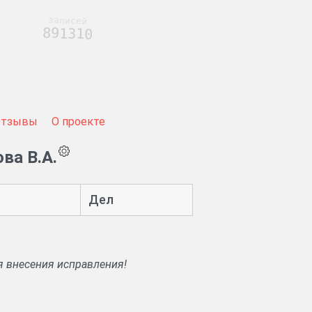
записей
891310
Отзывы
О проекте
ва В.А.
Дел
я внесения исправления!