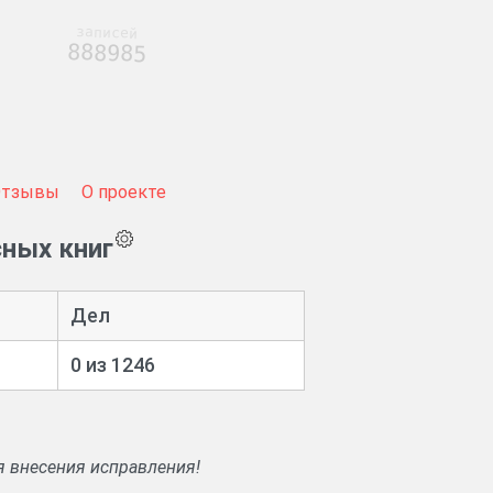
записей
888985
Отзывы
О проекте
сных книг
Дел
0 из 1246
я внесения исправления!