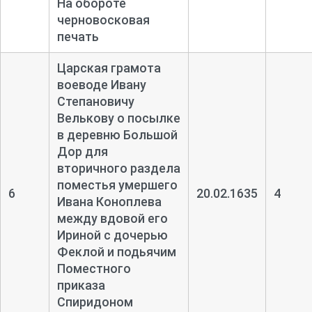
На обороте
черновосковая
печать
Царская грамота
воеводе Ивану
Степановичу
Велькову о посылке
в деревню Большой
Дор для
вторичного раздела
поместья умершего
6
20.02.1635
4
Ивана Коноплева
между вдовой его
Ириной с дочерью
Феклой и подьячим
Поместного
приказа
Спиридоном