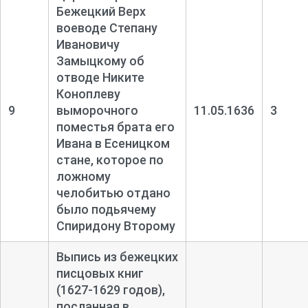
Бежецкий Верх
воеводе Степану
Ивановичу
Замыцкому об
отводе Никите
Коноплеву
9
выморочного
11.05.1636
3
поместья брата его
Ивана в Есеницком
стане, которое по
ложному
челобитью отдано
было подьячему
Спиридону Второму
Выпись из бежецких
писцовых книг
(1627-
1629 годов),
посланная в