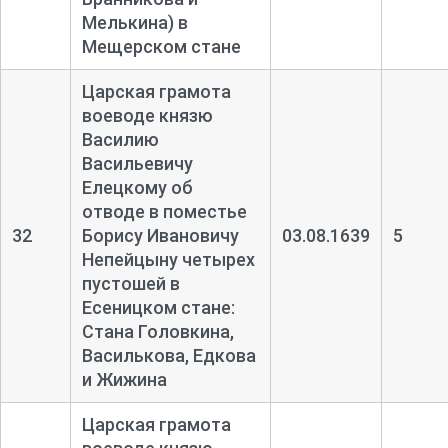
Мелькина) в
Мещерском стане
Царская грамота
воеводе князю
Василию
Васильевичу
Елецкому об
отводе в поместье
32
Борису Ивановичу
03.08.1639
5
Непейцыну четырех
пустошей в
Есеницком стане:
Стана Головкина,
Василькова, Едкова
и Жижина
Царская грамота