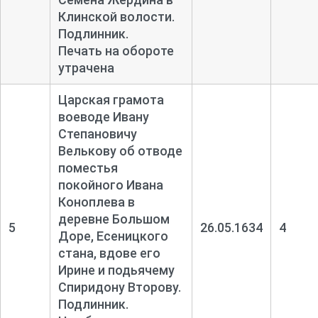
Клинской волости.
Подлинник.
Печать на обороте
утрачена
Царская грамота
воеводе Ивану
Степановичу
Велькову об отводе
поместья
покойного Ивана
Коноплева в
деревне Большом
5
26.05.1634
4
Доре, Есеницкого
стана, вдове его
Ирине и подьячему
Спиридону Второву.
Подлинник.