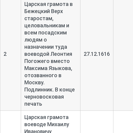
Царская грамота в
Бежецкий Верх
старостам,
целовальникам и
всем посадским
людям о
назначении туда
2
воеводой Леонтия
27.12.1616
Погожего вместо
Максима Языкова,
отозванного в
Москву.
Подлинник. В конце
черновосковая
печать
Царская грамота
воеводе Михаилу
Ивановичу