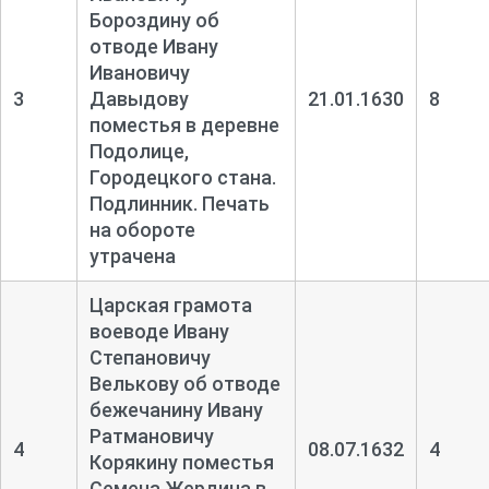
Бороздину об
отводе Ивану
Ивановичу
3
Давыдову
21.01.1630
8
поместья в деревне
Подолице,
Городецкого стана.
Подлинник. Печать
на обороте
утрачена
Царская грамота
воеводе Ивану
Степановичу
Велькову об отводе
бежечанину Ивану
Ратмановичу
4
08.07.1632
4
Корякину поместья
Семена Жердина в