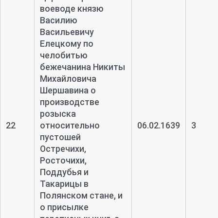
воеводе князю
Василию
Васильевичу
Елецкому по
челобитью
бежечанина Никиты
Михайловича
Шершавина о
производстве
розыска
22
относительно
06.02.1639
3
пустошей
Остречихи,
Росточихи,
Поддубья и
Такарицы в
Полянском стане, и
о присылке