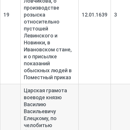
Ловчикова, о
производстве
19
розыска
12.01.1639
3
относительно
пустошей
Левинского и
Новинки, в
Ивановском стане,
и о присылке
показаний
обыскных людей в
Поместный приказ
Царская грамота
воеводе князю
Василию
Васильевичу
Елецкому, по
челобитью