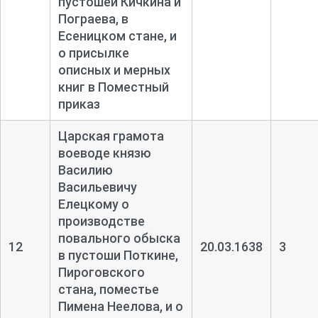
пустошей Кичкина и
Пограева, в
Есеницком стане, и
о присылке
описных и мерных
книг в Поместный
приказ
Царская грамота
воеводе князю
Василию
Васильевичу
Елецкому о
производстве
повального обыска
12
20.03.1638
3
в пустоши Поткине,
Пироговского
стана, поместье
Пимена Неелова, и о