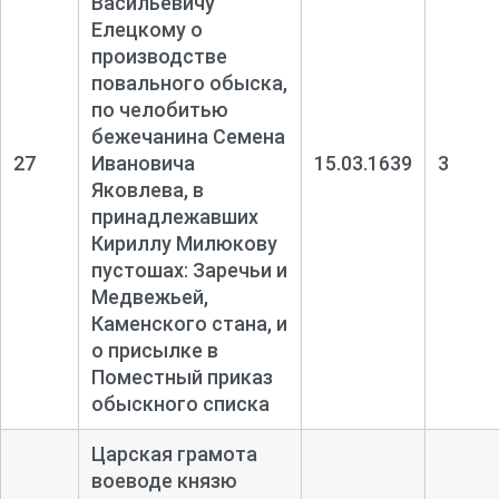
Васильевичу
Елецкому о
производстве
повального обыска,
по челобитью
бежечанина Семена
27
Ивановича
15.03.1639
3
Яковлева, в
принадлежавших
Кириллу Милюкову
пустошах: Заречьи и
Медвежьей,
Каменского стана, и
о присылке в
Поместный приказ
обыскного списка
Царская грамота
воеводе князю