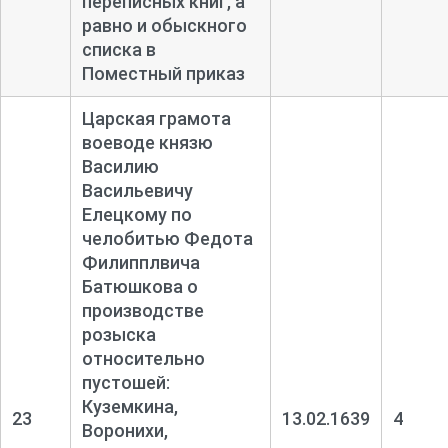
переписных книг, а
равно и обыскного
списка в
Поместный приказ
Царская грамота
воеводе князю
Василию
Васильевичу
Елецкому по
челобитью Федота
Филипплвича
Батюшкова о
производстве
розыска
относительно
пустошей:
Куземкина,
23
13.02.1639
4
Воронихи,