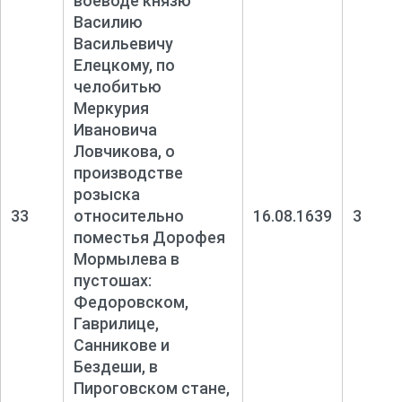
воеводе князю
Василию
Васильевичу
Елецкому, по
челобитью
Меркурия
Ивановича
Ловчикова, о
производстве
розыска
33
относительно
16.08.1639
3
поместья Дорофея
Мормылева в
пустошах:
Федоровском,
Гаврилице,
Санникове и
Бездеши, в
Пироговском стане,