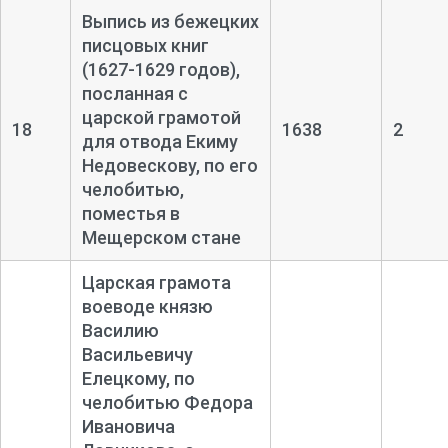
Выпись из бежецких
писцовых книг
(1627-
1629 годов),
посланная с
царской грамотой
18
1638
2
для отвода Екиму
Недовескову, по его
челобитью,
поместья в
Мещерском стане
Царская грамота
воеводе князю
Василию
Васильевичу
Елецкому, по
челобитью Федора
Ивановича