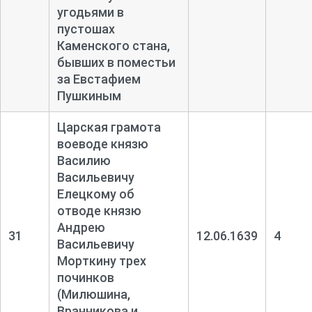
угодьями в
пустошах
Каменского стана,
бывших в поместьи
за Евстафием
Пушкиным
Царская грамота
воеводе князю
Василию
Васильевичу
Елецкому об
отводе князю
Андрею
31
12.06.1639
4
Васильевичу
Морткину трех
починков
(Милюшина,
Вранникова и