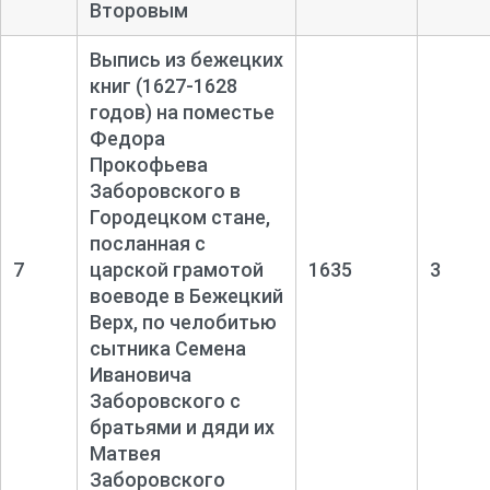
Второвым
Выпись из бежецких
книг (1627-
1628
годов) на поместье
Федора
Прокофьева
Заборовского в
Городецком стане,
посланная с
7
царской грамотой
1635
3
воеводе в Бежецкий
Верх, по челобитью
сытника Семена
Ивановича
Заборовского с
братьями и дяди их
Матвея
Заборовского