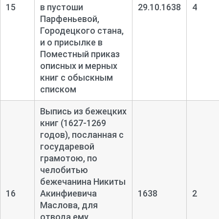
15
в пустоши
29.10.1638
4
Парфеньевой,
Городецкого стана,
и о присылке в
Поместный приказ
описных и мерных
книг с обыскным
списком
Выпись из бежецких
книг (1627-
1269
годов), посланная с
государевой
грамотою, по
челобитью
бежечанина Никиты
16
Акинфиевича
1638
2
Маслова, для
отвода ему