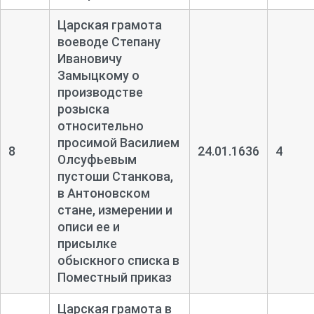
Царская грамота
воеводе Степану
Ивановичу
Замыцкому о
производстве
розыска
относительно
просимой Василием
8
24.01.1636
4
Олсуфьевым
пустоши Станкова,
в Антоновском
стане, измерении и
описи ее и
присылке
обыскного списка в
Поместный приказ
Царская грамота в