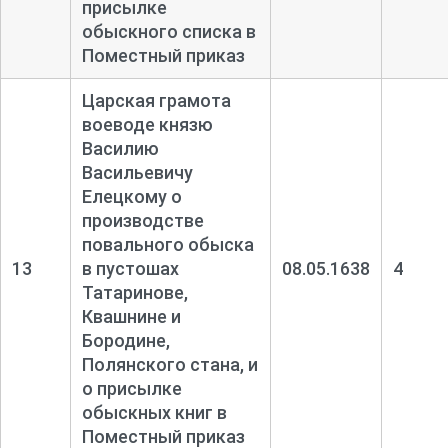
присылке
обыскного списка в
Поместный приказ
Царская грамота
воеводе князю
Василию
Васильевичу
Елецкому о
производстве
повального обыска
13
в пустошах
08.05.1638
4
Татаринове,
Квашнине и
Бородине,
Полянского стана, и
о присылке
обыскных книг в
Поместный приказ