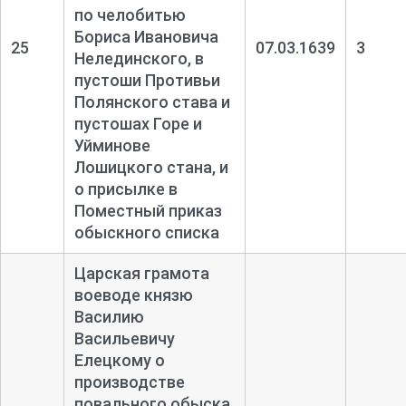
по челобитью
Бориса Ивановича
25
07.03.1639
3
Нелединского, в
пустоши Противьи
Полянского става и
пустошах Горе и
Уйминове
Лошицкого стана, и
о присылке в
Поместный приказ
обыскного списка
Царская грамота
воеводе князю
Василию
Васильевичу
Елецкому о
производстве
повального обыска,