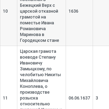
Бежецкий Верх с
10
царской отказной
1636
грамотой на
поместье Ивана
Романовича
Маринова в
Городецком стане
Царская грамота
воеводе Степану
Ивановичу
Замыцкому, по
челобитью Никиты
Михайловича
Коноплева, о
производстве
11
розыска
06.06.1637
3
относительно