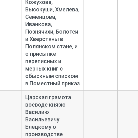
Кожухова,
Высокуши, Хмелева,
Семенцова,
Иванкова,
Познячихи, Болотеи
и Хверстяны в
Полянском стане, и
о присылке
переписных и
мерных книг с
обыскным списком
в Поместный приказ
Царская грамота
воеводе князю
Василию
Васильевичу
Елецкому о
производстве