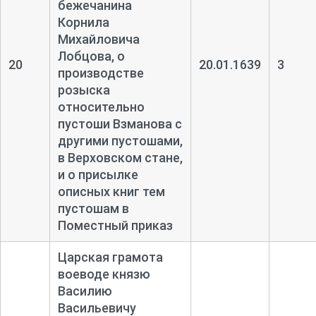
бежечанина
Корнила
Михайловича
Лобцова, о
20
20.01.1639
3
производстве
розыска
относительно
пустоши Взманова с
другими пустошами,
в Верховском стане,
и о присылке
описных книг тем
пустошам в
Поместный приказ
Царская грамота
воеводе князю
Василию
Васильевичу