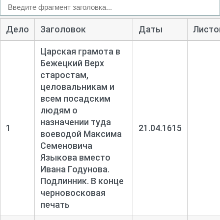
Дело
Заголовок
Даты
Листо
Царская грамота в
Бежецкий Верх
старостам,
целовальникам и
всем посадским
людям о
назначении туда
1
21.04.1615
воеводой Максима
Семеновича
Языкова вместо
Ивана Годунова.
Подлинник. В конце
черновосковая
печать