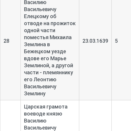
Василию
Васильевичу
Елецкому об
отводе на прожиток
одной части
поместья Михаила
28
23.03.1639
5
Землина в
Бежецком уезде
вдове его Марье
Землиной, а другой
части - племяннику
его Леонтию
Васильевичу
Землину
Царская грамота
воеводе князю
Василию
Васильевичу