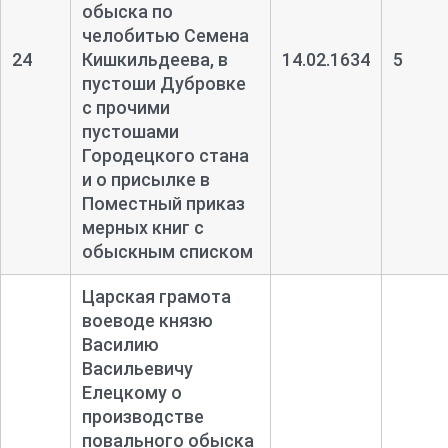
обыска по
челобитью Семена
24
Кишкильдеева, в
14.02.1634
5
пустоши Дубровке
с прочими
пустошами
Городецкого стана
и о присылке в
Поместный приказ
мерных книг с
обыскным списком
Царская грамота
воеводе князю
Василию
Васильевичу
Елецкому о
производстве
повального обыска