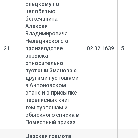
Елецкому по
челобитью
бежечанина
Алексея
Владимировича
Нелединского о
21
производстве
02.02.1639
5
розыска
относительно
пустоши Зманова с
другими пустошами
в Антоновском
стане и о присылке
переписных книг
тем пустошам и
обыскного списка в
Поместный приказ
Царская грамота