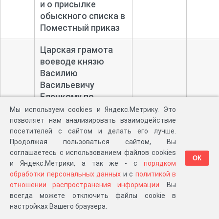
и о присылке
обыскного списка в
Поместный приказ
Царская грамота
воеводе князю
Василию
Васильевичу
Елецкому по
челобитью
Мы используем cookies и Яндекс.Метрику. Это
бежечанина Семена
позволяет нам анализировать взаимодействие
Кишкильдеева, о
посетителей с сайтом и делать его лучше.
Продолжая пользоваться сайтом, Вы
производстве
соглашаетесь с использованием файлов cookies
розыска
ОК
и Яндекс.Метрики, а так же - с
порядком
34
относительно
17.08.1639
6
обработки персональных данных
и с
политикой в
пустошей Дубровки
отношении распространения информации
. Вы
(в Городецком
всегда можете отключить файлы cookie в
стане) и Маслетина
настройках Вашего браузера.
(в Пироговском