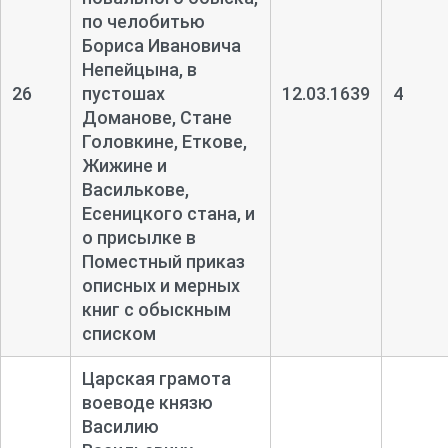
по челобитью
Бориса Ивановича
Непейцына, в
26
пустошах
12.03.1639
4
Доманове, Стане
Головкине, Еткове,
Жижине и
Василькове,
Есеницкого стана, и
о присылке в
Поместный приказ
описных и мерных
книг с обыскным
списком
Царская грамота
воеводе князю
Василию