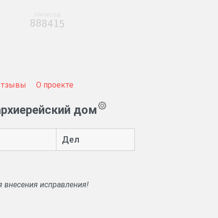
записей
888415
Отзывы
О проекте
архиерейский дом
Дел
я внесения исправления!