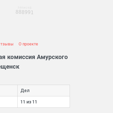
записей
888991
Отзывы
О проекте
ая комиссия Амурского
вещенск
Дел
11 из 11