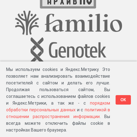
Мы используем cookies и Яндекс.Метрику. Это
позволяет нам анализировать взаимодействие
посетителей с сайтом и делать его лучше.
Продолжая пользоваться сайтом, Вы
соглашаетесь с использованием файлов cookies
ОК
и Яндекс.Метрики, а так же - с
порядком
обработки персональных данных
и с
политикой в
Разработка компании «
Великіе предки
», 2023-2026 гг.
Блог
.
Суть проекта
.
отношении распространения информации
. Вы
Персональные данные
.
Распространение информации
.
ЧаВО
.
Сборка 111.37
всегда можете отключить файлы cookie в
в «Мои документы»
настройках Вашего браузера.
…или в один из ваших проектов: