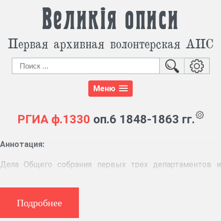
Великія описи
Первая архивная волонтерская АИС
Меню
РГИА
ф.1330
оп.6 1848-1863 гг.
Аннотация:
Дела Общего собрания первых трех департаментов и
Департамента герольдии Сената: о разрешении споров о
праве владения крестьянами; о земельных спорах;
утверждении в правах владения крестьянами; о
Подробнее
земельных спорах; утверждении в правах наследства на