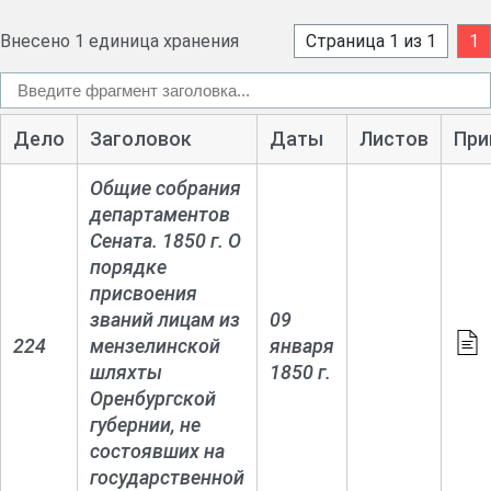
недвижимое имущество; об отыскании крестьянами
свободы из крепостной зависимости; взыскании по
Внесено 1 единица хранения
Страница 1 из 1
1
долговым документам; взыскании убытков, причиненных
нарушением контрактов; взыскании недоимок с
содержателей питейных откупов; о несостоятельных
Дело
Заголовок
Даты
Листов
При
должниках; о привлечении к ответственности за
должностные преступления.
Общие собрания
департаментов
Сената. 1850 г. О
порядке
присвоения
званий лицам из
09
224
мензелинской
января
шляхты
1850 г.
Оренбургской
губернии, не
состоявших на
государственной