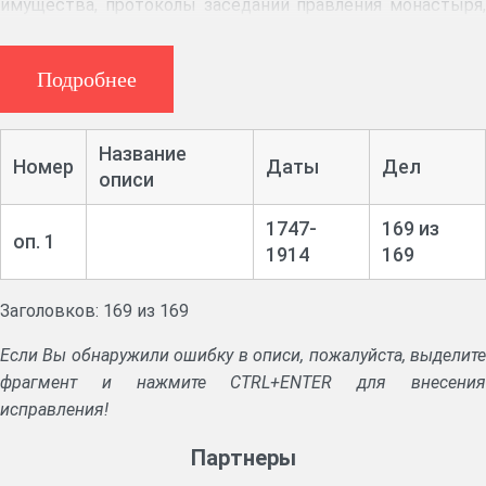
имущества, протоколы заседаний правления монастыря,
книги прихода и расхода денег, продовольствия,
пожертвований, документы об аренде монастырских
Подробнее
имений, наборе рекрутов, определении церковно и
священнослужителей в монастырь на епитимию,
переводе монахов в другие монастыри, пострижении в
Название
Номер
Даты
Дел
монахи, ревизские сказки монастырских крестьян и
описи
другие документы.
1747-
169 из
оп. 1
1914
169
Заголовков: 169 из 169
Если Вы обнаружили ошибку в описи, пожалуйста, выделите
фрагмент и нажмите CTRL+ENTER для внесения
исправления!
Партнеры