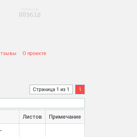
записей
889618
Отзывы
О проекте
Страница 1 из 1
1
Листов
Примечание
-