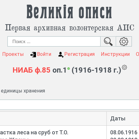
Великія описи
Первая архивная волонтерская АИС
Проекты
Войти
Регистрация
Инструкции
НИАБ
ф.85
оп.1
(1916-1918 г.)
и единицы хранения
Даты
стка леса на сруб от Т.О.
08.06.1916 