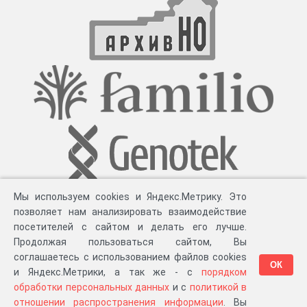
Мы используем cookies и Яндекс.Метрику. Это
позволяет нам анализировать взаимодействие
посетителей с сайтом и делать его лучше.
Продолжая пользоваться сайтом, Вы
соглашаетесь с использованием файлов cookies
ОК
и Яндекс.Метрики, а так же - с
порядком
обработки персональных данных
и с
политикой в
Разработка компании «
Великіе предки
», 2023-2026 гг.
Блог
.
Суть проекта
.
отношении распространения информации
. Вы
Персональные данные
.
Распространение информации
.
ЧаВО
.
Сборка 111.39