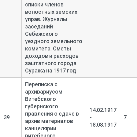
списки членов
волостных земских
управ. Журналы
заседаний
Себежского
уездного земельного
комитета. Сметы
доходов и расходов
заштатного города
Суража на 1917 год
Переписка с
архивариусом
Витебского
губернского
14.02.1917
правления о сдаче в
39
-
7
архив материалов
18.08.1917
канцелярии
витебского