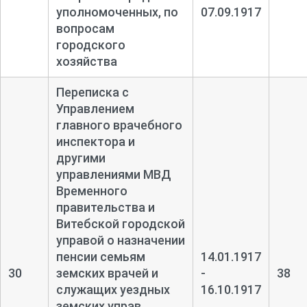
уполномоченных, по
07.09.1917
вопросам
городского
хозяйства
Переписка с
Управлением
главного врачебного
инспектора и
другими
управлениями МВД
Временного
правительства и
Витебской городской
управой о назначении
пенсии семьям
14.01.1917
30
земских врачей и
-
38
служащих уездных
16.10.1917
земских управ.