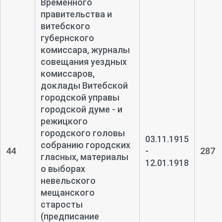
Временного
правительства и
витебского
губернского
комиссара, журналы
совещания уездных
комиссаров,
доклады Витебской
городской управы
городской думе - и
режицкого
городского головы
03.11.1915
собранию городских
44
-
287
гласных, материалы
12.01.1918
о выборах
невельского
мещанского
старосты
(предписание