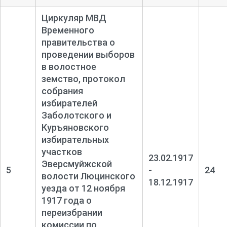
Циркуляр МВД
Временного
правительства о
проведении выборов
в волостное
земство, протокол
собрания
избирателей
Заболотского и
Куръяновского
избирательных
участков
23.02.1917
Эверсмуйжской
5
-
24
волости Люцинского
18.12.1917
уезда от 12 ноября
1917 года о
переизбрании
комиссии по