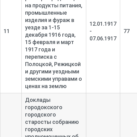
на продукты питания,
промышленные
изделия и фураж в
12.01.1917
уезде за 1-
15
11
-
77
декабря 1916 года,
07.06.1917
15 февраля и март
1917 года и
переписка с
Полоцкой, Режицкой
и другими уездными
земскими управами о
ценах на землю
Доклады
городокского
городского
старосты собранию
городских
уполномоченных об