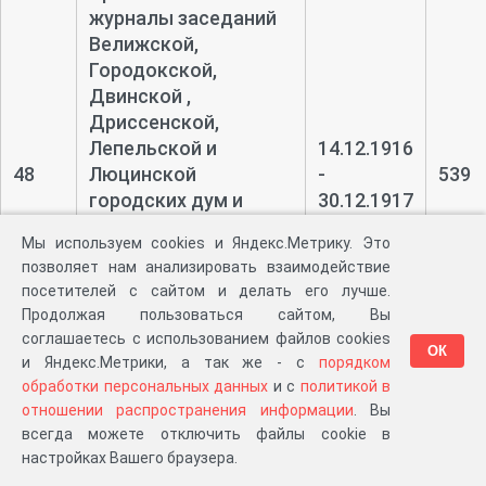
журналы заседаний
Велижской,
Городокской,
Двинской ,
Дриссенской,
Лепельской и
14.12.1916
48
Люцинской
-
539
городских дум и
30.12.1917
доклады Витебской,
Мы используем cookies и Яндекс.Метрику. Это
Невельской,
позволяет нам анализировать взаимодействие
Полоцкой и
посетителей с сайтом и делать его лучше.
Режицкой городских
Продолжая пользоваться сайтом, Вы
управ городским
соглашаетесь с использованием файлов cookies
ОК
думам
и Яндекс.Метрики, а так же - с
порядком
обработки персональных данных
и с
политикой в
Материалы
отношении распространения информации
. Вы
чрезвычайного
всегда можете отключить файлы cookie в
Режицкого уездного
настройках Вашего браузера.
земского собрания