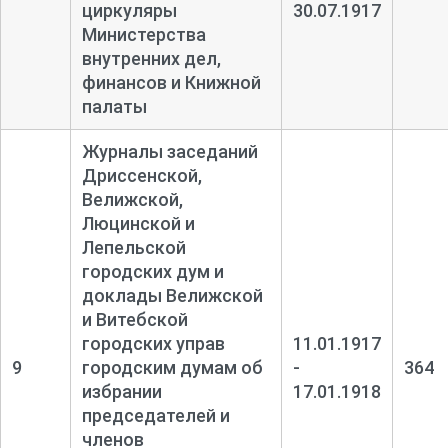
циркуляры
30.07.1917
Министерства
внутренних дел,
финансов и Книжной
палаты
Журналы заседаний
Дриссенской,
Велижской,
Люцинской и
Лепельской
городских дум и
доклады Велижской
и Витебской
городских управ
11.01.1917
9
городским думам об
-
364
избрании
17.01.1918
председателей и
членов