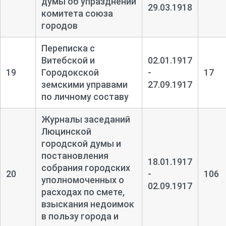
думы об упразднении
29.03.1918
комитета союза
городов
Переписка с
Витебской и
02.01.1917
19
Городокской
-
17
земскими управами
27.09.1917
по личному составу
Журналы заседаний
Люцинской
городской думы и
постановления
18.01.1917
собрания городских
20
-
106
уполномоченных о
02.09.1917
расходах по смете,
взыскания недоимок
в пользу города и