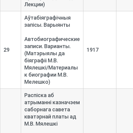
Лекции)
Аўтабіяграфічныя
запісы. Варыянты
Автобиографические
записи. Варианты.
29
1917
(Матэрыялы да
біяграфіі М.В.
Мялешкі/Материалы
к биографии М.В.
Мелешко)
Распіска аб
атрыманні казначэем
саборнага савета
кватэрнай платы ад
М.В. Мялешкі