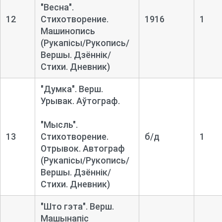
"Весна".
12
Стихотворение.
1916
1
Машинопись
(Рукапісы/Рукопись/
Вершы. Дзённік/
Стихи. Дневник)
"Думка". Верш.
Урывак. Аўтограф.
"Мысль".
13
Стихотворение.
б/д
1
Отрывок. Автограф
(Рукапісы/Рукопись/
Вершы. Дзённік/
Стихи. Дневник)
"Што гэта". Верш.
Машынапіс