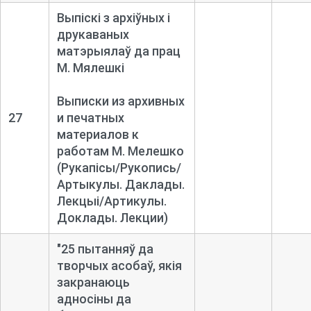
Выпіскі з архіўных і
друкаваных
матэрыялаў да прац
М. Мялешкі
Выписки из архивных
27
и печатных
материалов к
работам М. Мелешко
(Рукапісы/Рукопись/
Артыкулы. Даклады.
Лекцыі/Артикулы.
Доклады. Лекции)
"25 пытанняў да
творчых асобаў, якія
закранаюць
адносіны да