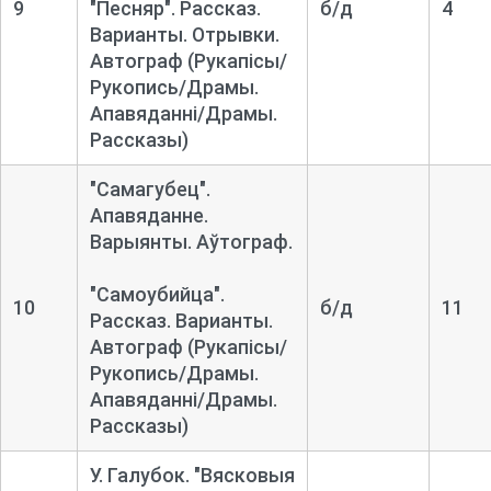
9
"Песняр". Рассказ.
б/д
4
Варианты. Отрывки.
Автограф
(Рукапісы/
Рукопись/Драмы.
Апавяданні/Драмы.
Рассказы)
"Самагубец".
Апавяданне.
Варыянты. Аўтограф.
"Самоубийца".
10
б/д
11
Рассказ. Варианты.
Автограф
(Рукапісы/
Рукопись/Драмы.
Апавяданні/Драмы.
Рассказы)
У. Галубок. "Вясковыя