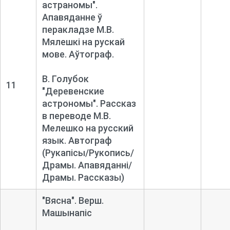
астраномы".
Апавяданне ў
перакладзе М.В.
Мялешкі на рускай
мове. Аўтограф.
В. Голубок
11
"Деревенские
астрономы". Рассказ
в переводе М.В.
Мелешко на русский
язык. Автограф
(Рукапісы/Рукопись/
Драмы. Апавяданні/
Драмы. Рассказы)
"Вясна". Верш.
Машынапіс