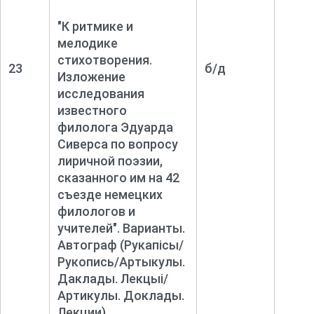
"К ритмике и
мелодике
стихотворения.
23
б/д
Изложение
исследования
известного
филолога Эдуарда
Сиверса по вопросу
лиричной поэзии,
сказанного им на 42
съезде немецких
филологов и
учителей". Варианты.
Автограф
(Рукапісы/
Рукопись/Артыкулы.
Даклады. Лекцыі/
Артикулы. Доклады.
Лекции)