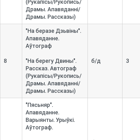
(Рукапісы/Рукопись/
Драмы. Апавяданні/
Драмы. Рассказы)
"На беразе Дзьвіны".
Апавяданне.
Аўтограф
8
"На берегу Двины".
б/д
3
Рассказ. Автограф
(Рукапісы/Рукопись/
Драмы. Апавяданні/
Драмы. Рассказы)
"Пясьняр".
Апавяданне.
Варыянты. Урыўкі.
Аўтограф.