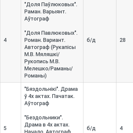
"Доля Паўлюковых".
Раман. Варыянт.
Аўтограф
"Доля Павлюковых".
4
Роман. Вариант.
б/д
28
Автограф
(Рукапісы
М.В. Мяляшкі/
Рукопись М.В.
Мелешко/Раманы/
Романы)
"Бяздольнікі". Драма
ў 4х актах. Пачатак.
Аўтограф
"Бездольники".
Драма в 4х актах.
5
б/д
4
Начало. Автограф