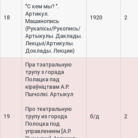
"С кем мы? ".
Артикул.
18
1920
2
Машинопись
(Рукапісы/Рукопись/
Артыкулы. Даклады.
Лекцыі/Артикулы.
Доклады. Лекции)
Пра тэатральную
трупу з горада
Полацка пад
кіраўніцтвам А.Р.
Пшчолкі. Артыкул
Про театральную
19
трупу из города
б/д
2
Полоцка под
управлением [А.Р.