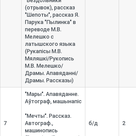
"Бездольники"
(отрывок), рассказ
"Шепоты", рассказ Я.
Парука "Пылинка" в
переводе М.В.
Мелешко с
латышского языка
(Рукапісы М.В.
Мяляшкі/Рукопись
М.В. Мелешко/
Драмы. Апавяданні/
Драмы. Рассказы)
"Мары". Апавяданне.
Аўтограф, машынапіс
"Мечты". Рассказ.
7
Автограф.,
б/д
2
машинопись