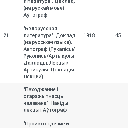
літаратура". Даклад.
(на рускай мове).
Аўтограф
"Белорусская
21
литература". Доклад.
1918
45
(на русском языке).
Автограф
(Рукапісы/
Рукопись/Артыкулы.
Даклады. Лекцыі/
Артикулы. Доклады.
Лекции)
"Паходжанне і
старажытнасць
чалавека". Накіды
лекцыі. Аўтограф
"Происхождение и