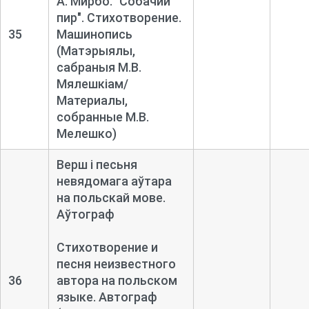
А. Мирбо. "Собачий
пир". Стихотворение.
35
Машинопись
(Матэрыялы,
сабраныя М.В.
Мялешкіам/
Материалы,
собранные М.В.
Мелешко)
Верш і песьня
невядомага аўтара
на польскай мове.
Аўтограф
Стихотворение и
песня неизвестного
36
автора на польском
языке. Автограф