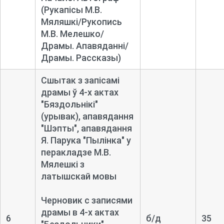
(Рукапісы М.В.
Мяляшкі/Рукопись
М.В. Мелешко/
Драмы. Апавяданні/
Драмы. Рассказы)
Сшытак з запісамі
драмы ў 4-
х актах
"Бяздольнікі"
(урывак), апавядання
"Шэпты", апавядання
Я. Парука "Пылінка" у
перакладзе М.В.
Мялешкі з
латышскай мовы
Черновик с записями
драмы в 4-
х актах
6
б/д
35