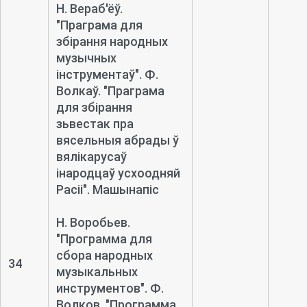
Н. Вераб'ёў.
"Праграма для
збірання народных
музычных
інструментаў". Ф.
Волкаў. "Праграма
для збірання
зьвестак пра
вясельныя абрады ў
вялікарусаў
інародцаў усхоодняй
Расіі". Машынапіс
Н. Воробьев.
"Программа для
сбора народных
34
музыкальных
инструментов". Ф.
Волков. "Программа