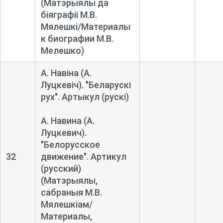
(Матэрыялы да
біяграфіі М.В.
Мялешкі/Материалы
к биографии М.В.
Мелешко)
А. Навіна (А.
Луцкевіч). "Беларускі
рух". Артыкул (рускі)
А. Навина (А.
Луцкевич).
"Белорусское
32
движение". Артикул
(русский)
(Матэрыялы,
сабраныя М.В.
Мялешкіам/
Материалы,