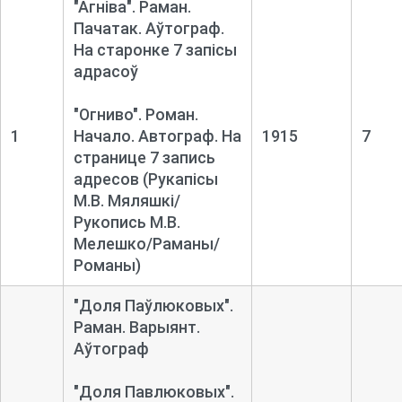
"Агніва". Раман.
Пачатак. Аўтограф.
На старонке 7 запісы
адрасоў
"Огниво". Роман.
1
Начало. Автограф. На
1915
7
странице 7 запись
адресов
(Рукапісы
М.В. Мяляшкі/
Рукопись М.В.
Мелешко/Раманы/
Романы)
"Доля Паўлюковых".
Раман. Варыянт.
Аўтограф
"Доля Павлюковых".