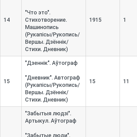
"Что это".
14
Стихотворение.
1915
1
Машинопись
(Рукапісы/Рукопись/
Вершы. Дзённік/
Стихи. Дневник)
"Дзеннік". Аўтограф
"Дневник". Автограф
15
15
11
(Рукапісы/Рукопись/
Вершы. Дзённік/
Стихи. Дневник)
"Забытыя людзі".
Артыкул. Аўтограф
"Забытые люди".