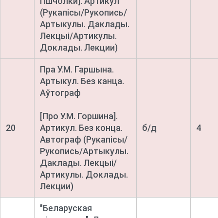
Пшчолки]. Артикул
(Рукапісы/Рукопись/
Артыкулы. Даклады.
Лекцыі/Артикулы.
Доклады. Лекции)
Пра У.М. Гаршына.
Артыкул. Без канца.
Аўтограф
[Про У.М. Горшина].
20
Артикул. Без конца.
б/д
4
Автограф
(Рукапісы/
Рукопись/Артыкулы.
Даклады. Лекцыі/
Артикулы. Доклады.
Лекции)
"Беларуская