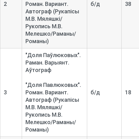
2
Роман. Вариант.
б/д
38
Автограф
(Рукапісы
М.В. Мяляшкі/
Рукопись М.В.
Мелешко/Раманы/
Романы)
"Доля Паўлюковых".
Раман. Варыянт.
Аўтограф
"Доля Павлюковых".
3
Роман. Вариант.
б/д
18
Автограф
(Рукапісы
М.В. Мяляшкі/
Рукопись М.В.
Мелешко/Раманы/
Романы)