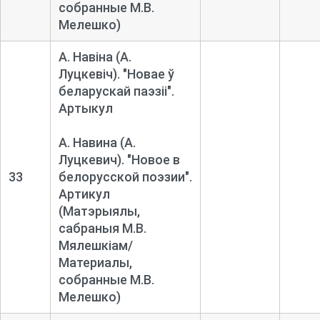
собранные М.В.
Мелешко)
А. Навіна (А.
Луцкевіч). "Новае ў
беларускай паэзіі".
Артыкул
А. Навина (А.
Луцкевич). "Новое в
33
белорусской поэзии".
Артикул
(Матэрыялы,
сабраныя М.В.
Мялешкіам/
Материалы,
собранные М.В.
Мелешко)