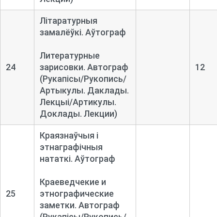
Літаратурныя
замалёўкі. Аўтограф
Литературные
24
зарисовки. Автограф
12
(Рукапісы/Рукопись/
Артыкулы. Даклады.
Лекцыі/Артикулы.
Доклады. Лекции)
Краязнаўчыя і
этнаграфічныя
нататкі. Аўтограф
Краеведчекие и
25
этнографические
заметки. Автограф
(Рукапісы/Рукопись/