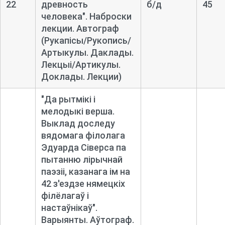
22
древность
б/д
45
человека". Наброски
лекции. Автограф
(Рукапісы/Рукопись/
Артыкулы. Даклады.
Лекцыі/Артикулы.
Доклады. Лекции)
"Да рытмікі і
мелодыкі верша.
Выклад доследу
вядомага філолага
Эдуарда Сіверса па
пытанню лірычнай
паэзіі, казанага ім на
42 з'ездзе нямецкіх
філёлагаў і
настаўнікаў".
Варыянты. Аўтограф.