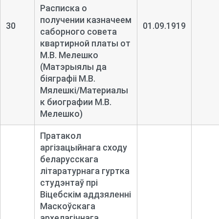
Расписка о
получении казначеем
30
01.09.1919
саборного совета
квартирной платы от
М.В. Мелешко
(Матэрыялы да
біяграфіі М.В.
Мялешкі/Материалы
к биографии М.В.
Мелешко)
Пратакол
аргізацыйнага сходу
беларусскага
літаратурнага гуртка
студэнтаў прі
Віцебскім аддзяленні
Маскоўскага
архелагічнага