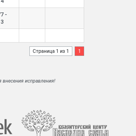
14
7 -
13
Страница 1 из 1
1
я внесения исправления!