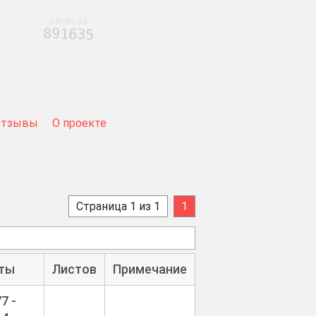
записей
891635
Отзывы
О проекте
Страница 1 из 1
1
ты
Листов
Примечание
7 -