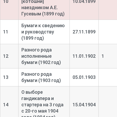
10
[котошни]
10.04.1899
наездником А.Е.
Гусевым (1899 год)
Бумаги к сведению
11
и руководству
27.11.1899
(1899 год)
Разного рода
12
исполненные
11.01.1902
1
бумаги (1902 год)
Разного рода
13
05.01.1903
бумаги (1903 год)
О выборе
гандикапера и
14
стартера на 3 года
15.04.1904
с 20-
го мая 1904