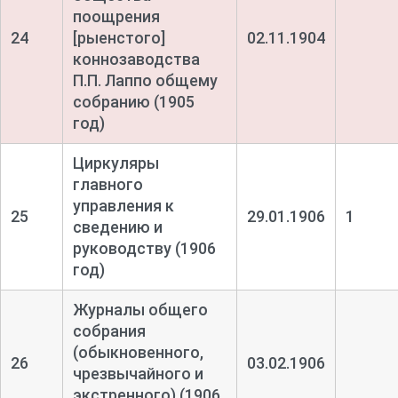
поощрения
24
[рыенстого]
02.11.1904
коннозаводства
П.П. Лаппо общему
собранию (1905
год)
Циркуляры
главного
управления к
25
29.01.1906
1
сведению и
руководству (1906
год)
Журналы общего
собрания
(обыкновенного,
26
03.02.1906
чрезвычайного и
экстренного) (1906