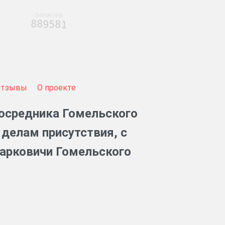
записей
889581
Отзывы
О проекте
осредника Гомельского
 делам присутствия, с
Марковичи Гомельского