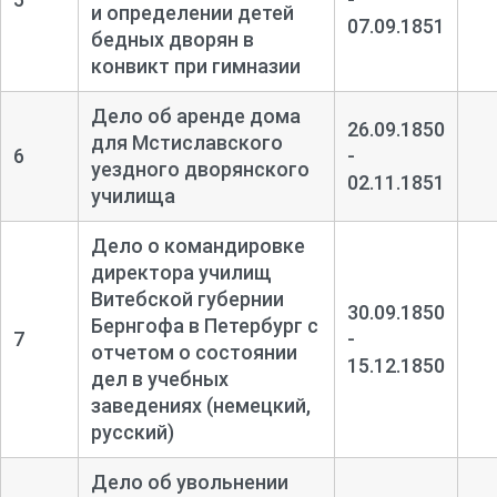
и определении детей
07.09.1851
бедных дворян в
конвикт при гимназии
Дело об аренде дома
26.09.1850
для Мстиславского
6
-
уездного дворянского
02.11.1851
училища
Дело о командировке
директора училищ
Витебской губернии
30.09.1850
Бернгофа в Петербург с
7
-
отчетом о состоянии
15.12.1850
дел в учебных
заведениях (немецкий,
русский)
Дело об увольнении