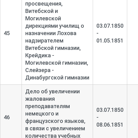
просвещения,
Витебской и
Могилевской
дирекциями училищ о
03.07.1850
45
назначении Лохова
-
надзирателем
01.05.1851
Витебской гимназии,
Крейдика -
Могилевской гимназии,
Слейзера -
Динабургской гимназии
Дело об увеличении
жалования
преподавателям
03.07.1850
немецкого и
46
-
французского языков,
08.06.1851
в связи с увеличением
количества учебных