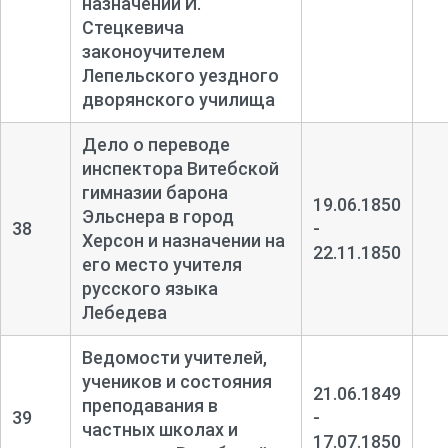
назначении И.
Стецкевича
законоучителем
Лепельского уездного
дворянского училища
Дело о переводе
инспектора Витебской
гимназии барона
19.06.1850
Эльснера в город
38
-
Херсон и назначении на
22.11.1850
его место учителя
русского языка
Лебедева
Ведомости учителей,
учеников и состояния
21.06.1849
преподавания в
39
-
частных школах и
17.07.1850