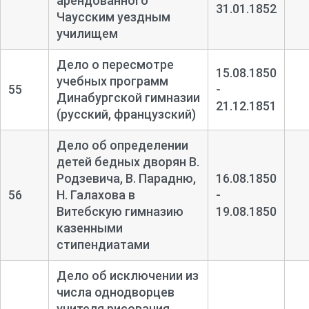
арендованного
31.01.1852
Чаусским уездным
училищем
Дело о пересмотре
15.08.1850
учебных программ
55
-
Динабургской гимназии
21.12.1851
(русский, французский)
Дело об определении
детей бедных дворян В.
Родзевича, В. Парадню,
16.08.1850
56
Н. Галахова в
-
Витебскую гимназию
19.08.1850
казенными
стипендиатами
Дело об исключении из
числа однодворцев
учителя рисования