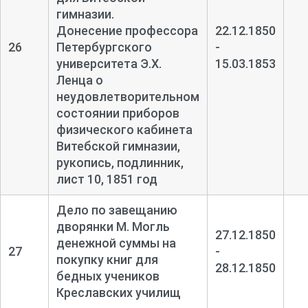
гимназии.
Донесение профессора
22.12.1850
26
Петербургского
-
университета Э.Х.
15.03.1853
Ленца о
неудовлетворительном
состоянии приборов
физического кабинета
Витебской гимназии,
рукопись, подлинник,
лист 10, 1851 год
Дело по завещанию
дворянки М. Могль
27.12.1850
денежной суммы на
27
-
покупку книг для
28.12.1850
бедных учеников
Креславских училищ