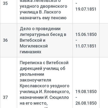
языка Лепельского
35
-
уездного дворянского
19.07.1851
училища В. Лаского
назначить ему пенсию
Дело о проведении
литературных бесед в
15.06.1850
36
Витебской и
-
Могилевской
11.07.1851
гимназиях
Переписка с Витебской
дирекцией училищ об
увольнении
законоучителя
Креславского уездного
училища И. Яловецкого,
19.08.1850
37
назначении И. Сюцилло
-
на его место,
26.08.1850