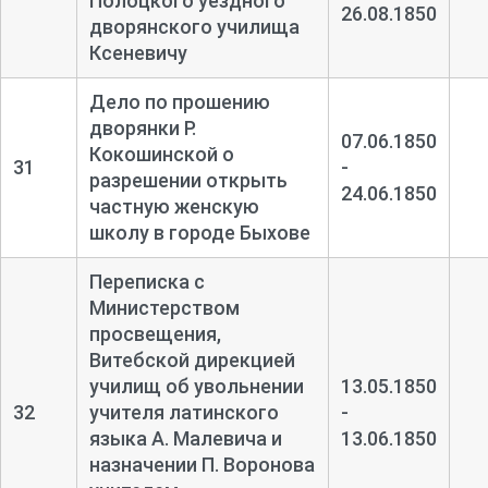
Полоцкого уездного
26.08.1850
дворянского училища
Ксеневичу
Дело по прошению
дворянки Р.
07.06.1850
Кокошинской о
31
-
разрешении открыть
24.06.1850
частную женскую
школу в городе Быхове
Переписка с
Министерством
просвещения,
Витебской дирекцией
училищ об увольнении
13.05.1850
32
учителя латинского
-
языка А. Малевича и
13.06.1850
назначении П. Воронова