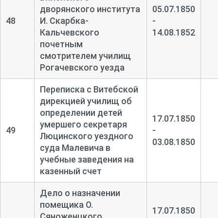
дворянского института
05.07.1850
48
И. Скарбка-
-
Кальчевского
14.08.1852
почетным
смотрителем училищ
Рогачевского уезда
Переписка с Витебской
дирекцией училищ об
определении детей
17.07.1850
умершего секретаря
49
-
Люцинского уездного
03.08.1850
суда Малевича в
учебные заведения на
казенный счет
Дело о назначении
помещика О.
17.07.1850
Сяноженцкого