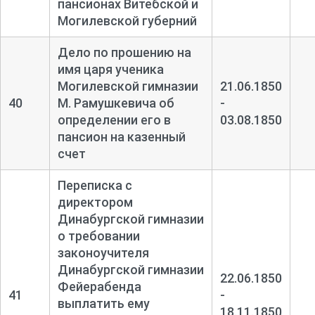
пансионах Витебской и
Могилевской губерний
Дело по прошению на
имя царя ученика
Могилевской гимназии
21.06.1850
40
М. Рамушкевича об
-
определении его в
03.08.1850
пансион на казенный
счет
Переписка с
директором
Динабургской гимназии
о требовании
законоучителя
Динабургской гимназии
22.06.1850
Фейерабенда
41
-
выплатить ему
18.11.1850