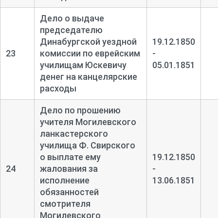
Дело о выдаче
председателю
Динабургской уездной
19.12.1850
23
комиссии по еврейским
-
училищам Юскевичу
05.01.1851
денег на канцелярские
расходы
Дело по прошению
учителя Могилевского
ланкастерского
училища Ф. Свирского
о выплате ему
19.12.1850
24
жалования за
-
исполнение
13.06.1851
обязанностей
смотрителя
Могилевского