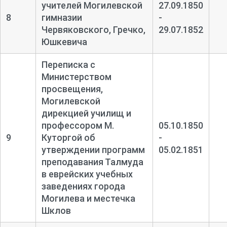
учителей Могилевской
27.09.1850
8
гимназии
-
Червяковского, Гречко,
29.07.1852
Юшкевича
Переписка с
Министерством
просвещения,
Могилевской
дирекцией училищ и
профессором М.
05.10.1850
9
Куторгой об
-
утверждении программ
05.02.1851
преподавания Талмуда
в еврейских учебных
заведениях города
Могилева и местечка
Шклов