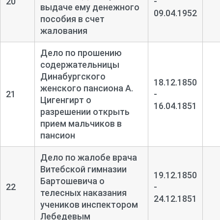
20
-
выдаче ему денежного
09.04.1952
пособия в счет
жалования
Дело по прошению
содержательницы
Динабургского
18.12.1850
женского пансиона А.
21
-
Цигенгирт о
16.04.1851
разрешении открыть
прием мальчиков в
пансион
Дело по жалобе врача
Витебской гимназии
19.12.1850
Бартошевича о
22
-
телесных наказания
24.12.1851
учеников инспектором
Лебедевым