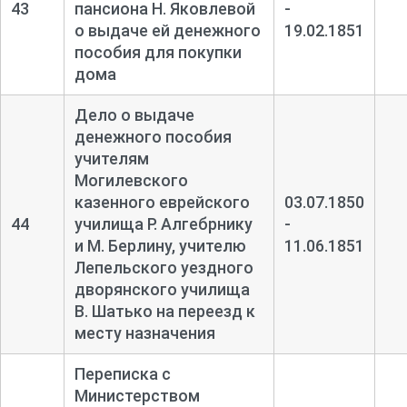
43
пансиона Н. Яковлевой
-
о выдаче ей денежного
19.02.1851
пособия для покупки
дома
Дело о выдаче
денежного пособия
учителям
Могилевского
казенного еврейского
03.07.1850
44
училища Р. Алгебрнику
-
и М. Берлину, учителю
11.06.1851
Лепельского уездного
дворянского училища
В. Шатько на переезд к
месту назначения
Переписка с
Министерством