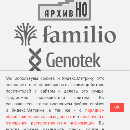
Мы используем cookies и Яндекс.Метрику. Это
позволяет нам анализировать взаимодействие
посетителей с сайтом и делать его лучше.
Продолжая пользоваться сайтом, Вы
соглашаетесь с использованием файлов cookies
ОК
и Яндекс.Метрики, а так же - с
порядком
обработки персональных данных
и с
политикой в
Разработка компании «
Великіе предки
», 2023-2026 гг.
Блог
.
Суть проекта
.
отношении распространения информации
. Вы
Персональные данные
.
Распространение информации
.
ЧаВО
.
Сборка 111.37
всегда можете отключить файлы cookie в