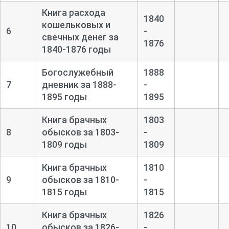
Книга расхода
1840
кошельковых и
6
-
свечных денег за
1876
1840-
1876 годы
Богослужебный
1888
7
дневник за 1888-
-
1895 годы
1895
Книга брачных
1803
8
обысков за 1803-
-
1809 годы
1809
Книга брачных
1810
9
обысков за 1810-
-
1815 годы
1815
Книга брачных
1826
10
обысков за 1826-
-