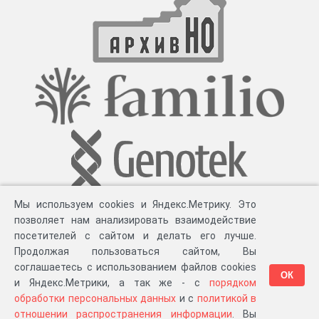
Мы используем cookies и Яндекс.Метрику. Это
позволяет нам анализировать взаимодействие
посетителей с сайтом и делать его лучше.
Продолжая пользоваться сайтом, Вы
соглашаетесь с использованием файлов cookies
ОК
и Яндекс.Метрики, а так же - с
порядком
обработки персональных данных
и с
политикой в
Разработка компании «
Великіе предки
», 2023-2026 гг.
Блог
.
Суть проекта
.
отношении распространения информации
. Вы
Персональные данные
.
Распространение информации
.
ЧаВО
.
Сборка 111.45