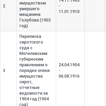
14.11.1903
имуществом
2
-
умершего
11.01.1910
мещанина
Голубова (1903
год)
Переписка
сиротского
суда с
Могилевским
губернским
правлением о
24.04.1904
3
порядке опеки
-
имущества
06.08.1916
сирот,
отчетные
ведомости за
1904 год (1904
год)