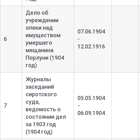
Дело об
учреждении
опеки над
07.06.1904
имуществом
6
-
умершего
12.02.1916
мещанина
Порлуни (1904
год)
Журналы
заседаний
сиротского
05.05.1904
суда,
7
-
ведомость о
06.09.1904
состоянии дел
за 1903 год
(1904 год)