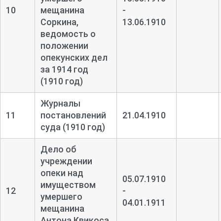
10
мещанина
-
Соркина,
13.06.1910
ведомость о
положении
опекунских дел
за 1914 год
(1910 год)
Журналы
11
постановлений
21.04.1910
суда (1910 год)
Дело об
учреждении
опеки над
05.07.1910
имуществом
12
-
умершего
04.01.1911
мещанина
Антона Квикоса