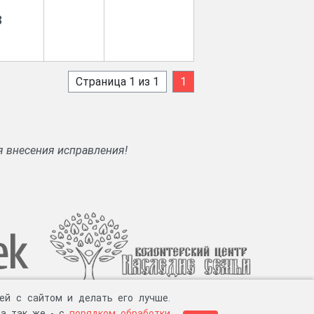
8
Страница 1 из 1
1
я внесения исправления!
ей с сайтом и делать его лучше.
 а так же - с
порядком обработки