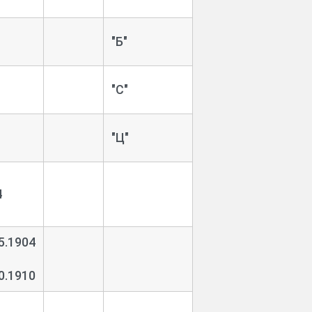
"Б"
"С"
"Ц"
4
5.1904
0.1910