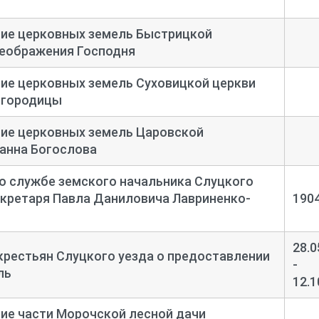
ние церковных земель Быстрицкой
реображения Господня
ие церковных земель Суховицкой церкви
огородицы
ние церковных земель Царовской
анна Богослова
о службе земского начальника Слуцкого
екретаря Павла Даниловича Лавриненко-
190
28.0
крестьян Слуцкого уезда о предоставлении
-
ль
12.1
ие части Морочской лесной дачи