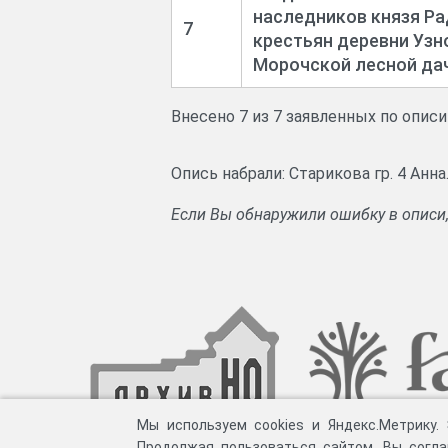
наследников князя Ра
7
крестьян деревни Узн
Морочской лесной да
Внесено 7 из 7 заявленных по опис
Опись набрали: Старикова гр. 4 Анн
Если Вы обнаружили ошибку в описи
Мы используем cookies и Яндекс.Метрику.
Продолжая пользоваться сайтом, Вы согла