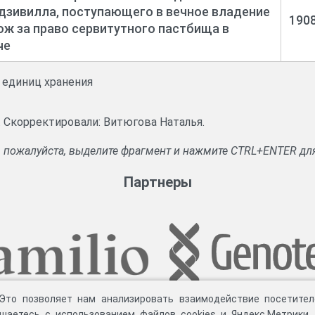
дзивилла, поступающего в вечное владение
190
ож за право сервитутного пастбища в
че
и единиц хранения
а. Скорректировали: Витюгова Наталья.
, пожалуйста, выделите фрагмент и нажмите CTRL+ENTER дл
Партнеры
 Это позволяет нам анализировать взаимодействие посетител
шаетесь с использованием файлов cookies и Яндекс.Метрики,