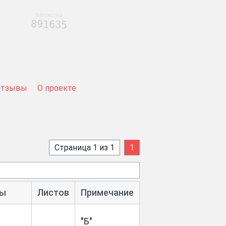
записей
891635
Отзывы
О проекте
Страница 1 из 1
1
ы
Листов
Примечание
"Б"