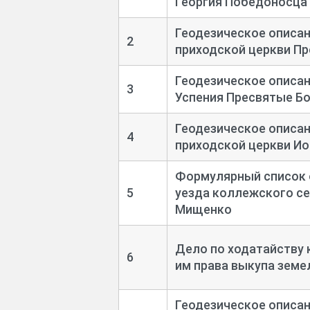
Георгия Победоносца
Геодезическое описа
2
приходской церкви П
Геодезическое описан
3
Успения Пресвятые Б
Геодезическое описа
4
приходской церкви Ио
Формулярный список 
5
уезда коллежского с
Мищенко
Дело по ходатайству 
6
им права выкупа земе
Геодезическое описан