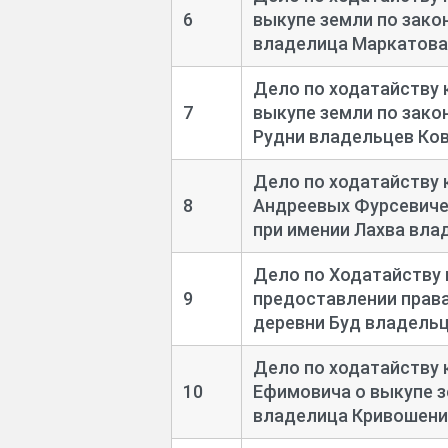
6
выкупе земли по закон
владелица Маркатова
Дело по ходатайству 
7
выкупе земли по закон
Рудни владельцев Ков
Дело по ходатайству 
8
Андреевых Фурсевичей
при имении Лахва влад
Дело по Ходатайству
9
предоставлении права 
деревни Буд владель
Дело по ходатайству
10
Ефимовича о выкупе зе
владелица Кривошени