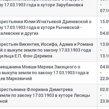
у 17.03.1903 года в хуторе Зарубановка
-
07.1
крестьянки Юлии Игнатьевой Дриневской о
15.0
у 17.03.1903 года в хуторе Рычевской -
-
алевских и других
04.0
крестьян Викентия, Иосифа, Адама и Романа
13.0
 о выкупе земли по закону 17.03.1903 года
-
ельца Е.П. Фон-
Деримза
13.1
 мещанина Мовши Мерева Закецкого о
04.0
выкупа земли по закону 17.03.1903 года в
-
цев Маркевичей
22.0
 крестьянина Флориана Димитрева
02.0
мли по закону 17.03.1903 в хуторе Лисицы
-
ной
23.0