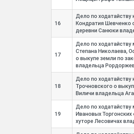
Дело по ходатайству 
16
Кондратия Шевченко о 
деревни Санюки влад
Дело по ходатайству 
Степана Николаева, О
17
о выкупе земли по зак
владельца Рордорже
Дело по ходатайству 
18
Трочновского о выкупе
Виличи владельца Аг
Дело по ходатайству 
19
Ивановых Торгонских о
хуторе Лесовичах вл