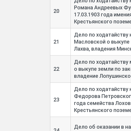
Дело по ходатайству 
Романа Андреевых Фур
20
17.03.1903 года имен
Крестьянского позем
Дело по ходатайству
21
Масловской о выкупе з
Лахва, владения Минс
Дело по ходатайству
22
о выкупе земли по зак
владение Лопушинско
Дело по ходатайству
Федорова Петровского
23
года семейства Лохов
Крестьянского позем
Дело об оказании в н
24