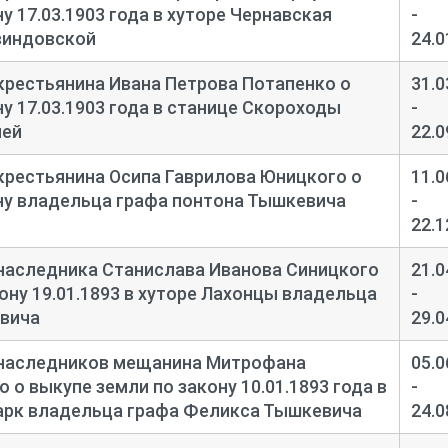
у 17.03.1903 года в хуторе Чернавская
-
виндовской
24.0
крестьянина Ивана Петрова Потапенко о
31.0
у 17.03.1903 года в станице Скороходы
-
чей
22.0
крестьянина Осипа Гаврилова Юницкого о
11.0
ну владельца графа понтона Тышкевича
-
22.1
наследника Станислава Иванова Синицкого
21.0
ону 19.01.1893 в хуторе Лахонцы владельца
-
вича
29.0
 наследников мещанина Митрофана
05.0
 о выкупе земли по закону 10.01.1893 года в
-
арк владельца графа Феликса Тышкевича
24.0