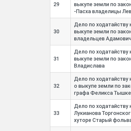
29
выкупе земли по закон
-Пасха владелицы Ле
Дело по ходатайству 
30
выкупе земли по закон
владельцев Адамови
Дело по ходатайству 
31
выкупе земли по зако
Владислава
Дело по ходатайству 
32
о выкупе земли по зак
графа Феликса Тышке
Дело по ходатайству
33
Лукианова Торгонского
хуторе Старый фольв