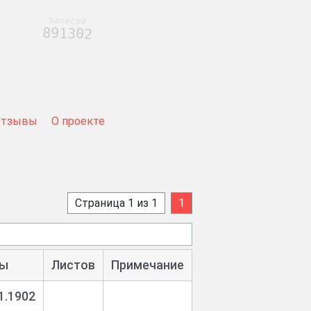
записей
891302
Отзывы
О проекте
Страница 1 из 1
1
ы
Листов
Примечание
1.1902