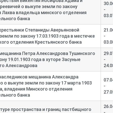
крестьян Викентия Иосифова Адама и
30.0
еевичей о выкупе земли по закону
-
ия Лахва владельца минского отделения
03.0
ельного банка
 крестьянки Степаниды Аверьяновой
21.0
емли по закону 17.03.1903 года в местечке
-
кого отделения Крестьянского банка
03.0
 мещанина Петра Александрова Тушинского
29.0
ону 19.01.1903 года в хуторе Засуные
-
го Александрова
24.0
 наследников мещанина Александра
07.0
 о выкупе земли по закону 17 марта 1903
-
а, владения Минского отделения
27.0
ельного банка
26.0
атуре пространства и границ пастбищного
-