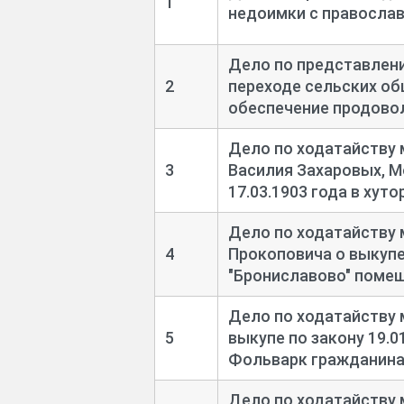
1
недоимки с православ
Дело по представлени
2
переходе сельских о
обеспечение продово
Дело по ходатайству 
3
Василия Захаровых, М
17.03.1903 года в ху
Дело по ходатайству
4
Прокоповича о выкупе 
"Брониславово" поме
Дело по ходатайству 
5
выкупе по закону 19.0
Фольварк гражданина
Дело по ходатайству