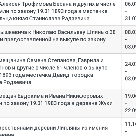
Алексея Трофимова Бесана и других в числе
06.0
мли по закону 19.01.1893 года в местечке
-
льца князя Станислава Радзевича
31.0
Тышкевича к Николаю Васильеву Шлянь о 38
08.0
ли предоставленной на выкупе по закону
-
03.0
мещанина Семена Степанова, Гаврила и
24.0
нов и другие в числе 61 членов о выкупе
-
.1893 года местечка Давид-
городка
03.0
а Родзевича
 мещан Евдокима и Ивана Никифоровых
19.0
 по закону 19.01.1983 года в деревне Жуки
-
22.0
11.1
крестьянами деревни Липляны из имения
-
евича