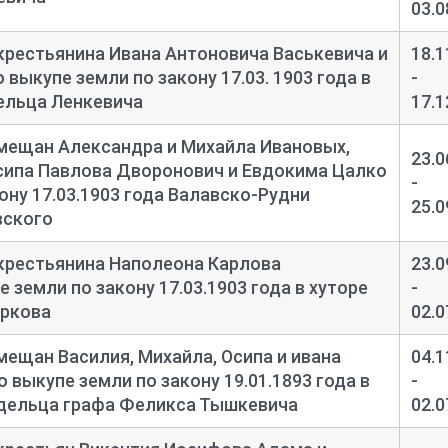
03.0
крестьянина Ивана Антоновича Васькевича и
18.1
выкупе земли по закону 17.03. 1903 года в
-
ельца Ленкевича
17.1
мещан Александра и Михайла Ивановых,
23.0
сипа Павлова Дворонович и Евдокима Цалко
-
ону 17.03.1903 года Валавско-
Рудни
25.0
вского
крестьянина Наполеона Карлова
23.0
 земли по закону 17.03.1903 года в хуторе
-
аркова
02.0
мещан Василия, Михайла, Осипа и ивана
04.1
 выкупе земли по закону 19.01.1893 года в
-
адельца графа Феликса Тышкевича
02.0