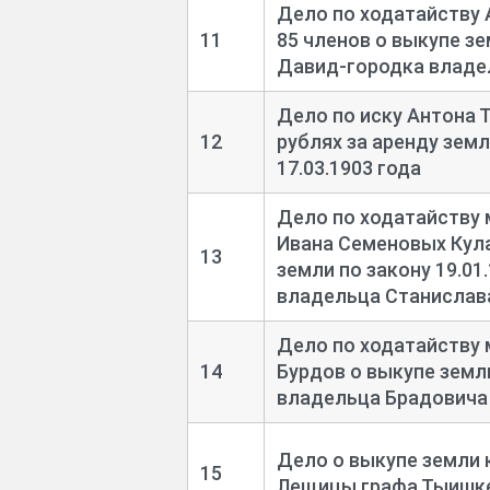
Дело по ходатайству 
11
85 членов о выкупе зе
Давид-
городка владе
Дело по иску Антона 
12
рублях за аренду зем
17.03.1903 года
Дело по ходатайству 
Ивана Семеновых Кула
13
земли по закону 19.01
владельца Станислав
Дело по ходатайству
14
Бурдов о выкупе земли
владельца Брадовича
Дело о выкупе земли 
15
Лещицы графа Тыишк