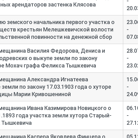
-
ных арендаторов застенка Клясова
20.0
ю земского начальника первого участка о
23.0
бществ крестьян Мелешкевичской волости
-
льственной повинности на денежной сбор
07.0
мещанина Василия Федорова, Дениса и
28.0
одревских о выкупе земли по закону
-
торе Мохач графа Феликса Тышкевича
23.0
 мещанина Александра Игнатеева
15.0
земли по закону 17.03.1903 года о хуторе
-
щицы Марии Кривошениной
24.0
мещанина Ивана Казимирова Новицкого о
06.1
1.1893 года участка земли хутора Старый-
-
 Тышкевича
27.1
 мещанина Каспера Яковлева Финцера о
05.1