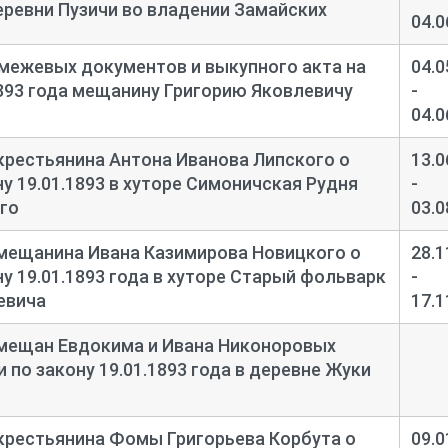
еревни Пузичи во владении Замайских
04.0
межевых документов и выкупного акта на
04.0
1893 года мещанину Григорию Яковлевичу
-
04.0
крестьянина Антона Иванова Липского о
13.0
у 19.01.1893 в хуторе Симоничская Рудня
-
го
03.0
мещанина Ивана Казимирова Новицкого о
28.1
у 19.01.1893 года в хуторе Старый фольварк
-
евича
17.1
 мещан Евдокима и Ивана Никоноровых
 по закону 19.01.1893 года в деревне Жуки
крестьянина Фомы Григорьева Корбута о
09.0