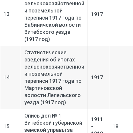
сельскохозяйственной
и поземельной
13
1917
переписи 1917 года по
Бабиничской волости
Витебского уезда
(1917 год)
Статистические
сведения об итогах
сельскохозяйственной
и поземельной
14
1917
переписи 1917 года по
Мартиновской
волости Лепельского
уезда (1917 год)
Опись дел № 1
1911
Витебской губернской
15
-
18
земской управы за