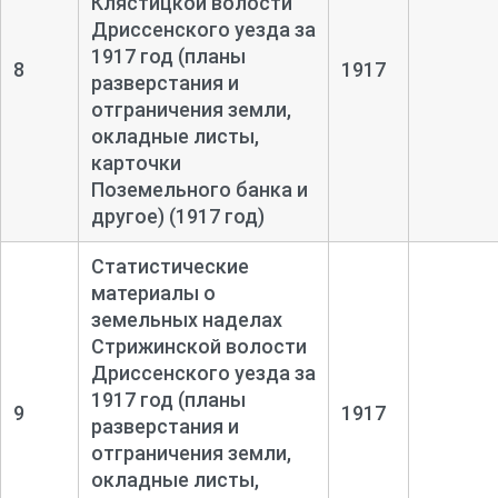
Клястицкой волости
Дриссенского уезда за
1917 год (планы
8
1917
разверстания и
отграничения земли,
окладные листы,
карточки
Поземельного банка и
другое) (1917 год)
Статистические
материалы о
земельных наделах
Стрижинской волости
Дриссенского уезда за
1917 год (планы
9
1917
разверстания и
отграничения земли,
окладные листы,