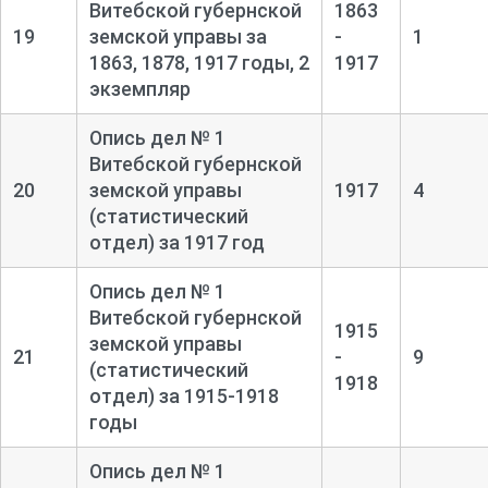
Витебской губернской
1863
19
земской управы за
-
1
1863, 1878, 1917 годы, 2
1917
экземпляр
Опись дел № 1
Витебской губернской
20
земской управы
1917
4
(статистический
отдел) за 1917 год
Опись дел № 1
Витебской губернской
1915
земской управы
21
-
9
(статистический
1918
отдел) за 1915-
1918
годы
Опись дел № 1