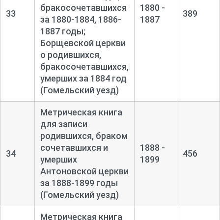
бракосочетавшихся
1880 -
33
389
за 1880-
1884, 1886-
1887
1887 годы;
Борщевской церкви
о родившихся,
бракосочетавшихся,
умерших за 1884 год
(Гомельский уезд)
Метрическая книга
для записи
родившихся, браком
сочетавшихся и
1888 -
34
456
умерших
1899
Антоновской церкви
за 1888-
1899 годы
(Гомельский уезд)
Метрическая книга