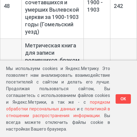
сочетавшихся и
1900 -
48
242
умерших Вылевской
1903
церкви за 1900-
1903
годы (Гомельский
уезд)
Метрическая книга
для записи
родившихся, браком
сочетавшихся и
1880 -
Мы используем cookies и Яндекс.Метрику. Это
49
386
умерших Глыбоцкой
1888
позволяет нам анализировать взаимодействие
церкви за 1880-
1888
посетителей с сайтом и делать его лучше.
Продолжая пользоваться сайтом, Вы
годы (Гомельский
соглашаетесь с использованием файлов cookies
уезд)
ОК
и Яндекс.Метрики, а так же - с
порядком
обработки персональных данных
и с
политикой в
Метрическая книга
отношении распространения информации
. Вы
для записи
всегда можете отключить файлы cookie в
родившихся, браком
настройках Вашего браузера.
сочетавшихся и
1889 -
50
441