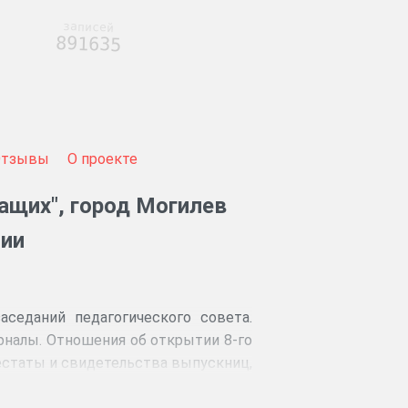
записей
891635
Отзывы
О проекте
ащих", город Могилев
нии
аседаний педагогического совета.
рналы. Отношения об открытии 8-го
тестаты и свидетельства выпускниц,