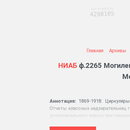
заголовков
4298105
Главная
Архивы
НИАБ
ф.2265 Могилев
Мо
Аннотация:
1869-1918: Циркуляры 
Отчеты классных надзирательниц г
дополнительного класса при гимназ
прошения о приеме в гимназию, сп