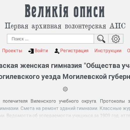
Великія описи
Первая архивная волонтерская АИС
Проекты
Войти
Регистрация
Инструкции
ская женская гимназия "Общества уч
гилевского уезда Могилевской губер
попечителя Виленского учебного округа. Протоколы з
имназии. Смета на ремонт зданий гимназии. Классные жу
ии. Ведомости об успеваемости учащихся за 1909 год, ат
исок учениц, метрические выписи и другие документы.