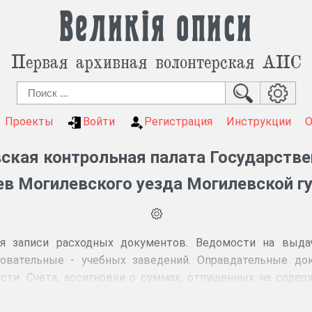
Великія описи
Первая архивная волонтерская АИС
Проекты
Войти
Регистрация
Инструкции
ская контрольная палата Государстве
в Могилевского уезда Могилевской г
я записи расходных документов. Ведомости на выда
бовательные - учебных заведений. Оправдательные до
сти. Счета, ассигновки о суммах, отпущенных на соде
ы.