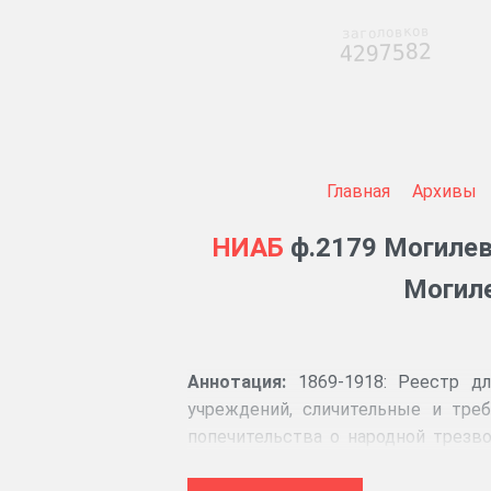
заголовков
4297582
Главная
Архивы
НИАБ
ф.2179 Могилев
Могиле
Аннотация:
1869-1918: Реестр дл
учреждений, сличительные и тре
попечительства о народной трезво
дома. Личные дела служащих палат