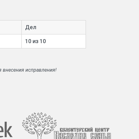
Дел
10 из 10
я внесения исправления!