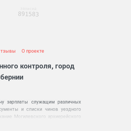
записей
891583
Отзывы
О проекте
нного контроля, город
убернии
чу зарплаты служащим различных
кументы и списки чинов уездного
ржание Могилевского архиерейского