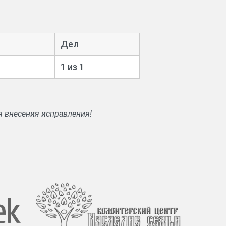
Дел
1 из 1
я внесения исправления!