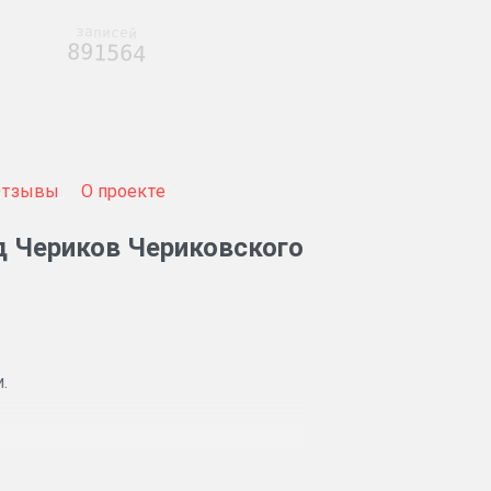
записей
891564
Отзывы
О проекте
д Чериков Чериковского
.