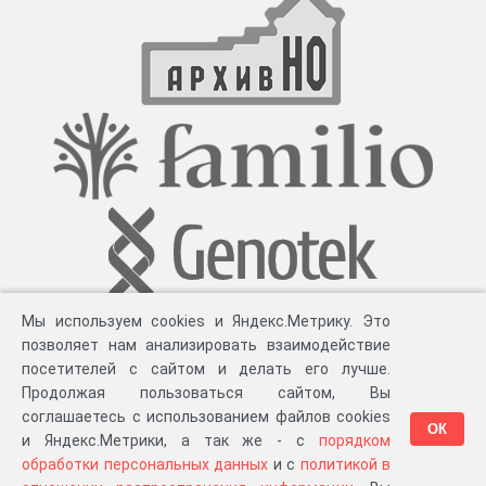
Мы используем cookies и Яндекс.Метрику. Это
позволяет нам анализировать взаимодействие
посетителей с сайтом и делать его лучше.
Продолжая пользоваться сайтом, Вы
соглашаетесь с использованием файлов cookies
ОК
и Яндекс.Метрики, а так же - с
порядком
обработки персональных данных
и с
политикой в
Разработка компании «
Великіе предки
», 2023-2026 гг.
Блог
.
Суть проекта
.