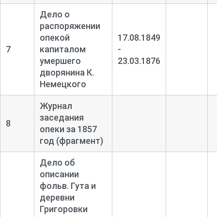
Дело о
распоряжении
опекой
17.08.1849
7
капиталом
-
умершего
23.03.1876
дворянина К.
Немецкого
Журнал
заседания
8
опеки за 1857
год (фрагмент)
Дело об
описании
фольв. Гута и
деревни
Григоровки