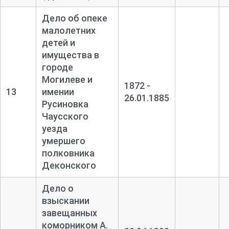
Дело об опеке
малолетних
детей и
имущества в
городе
Могилеве и
1872 -
13
имении
26.01.1885
Русиновка
Чаусского
уезда
умершего
полковника
Деконского
Дело о
взыскании
завещанных
коморником А.