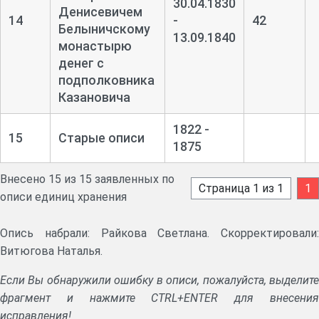
30.04.1830
Денисевичем
14
-
42
Белыничскому
13.09.1840
монастырю
денег с
подполковника
Казановича
1822 -
15
Старые описи
1875
Внесено 15 из 15 заявленных по
Страница 1 из 1
1
описи единиц хранения
Опись набрали: Райкова Светлана. Скорректировали:
Витюгова Наталья.
Если Вы обнаружили ошибку в описи, пожалуйста, выделите
фрагмент и нажмите CTRL+ENTER для внесения
исправления!