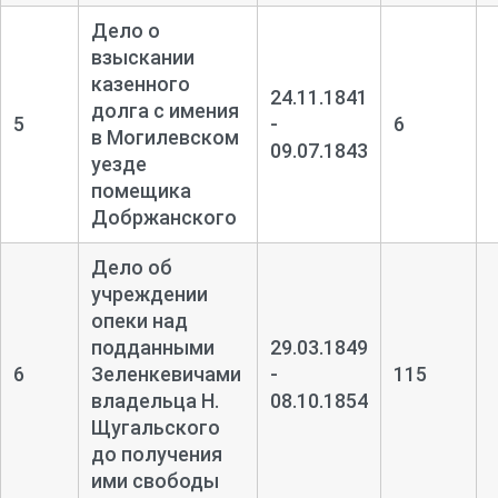
Дело о
взыскании
казенного
24.11.1841
долга с имения
5
-
6
в Могилевском
09.07.1843
уезде
помещика
Добржанского
Дело об
учреждении
опеки над
подданными
29.03.1849
6
Зеленкевичами
-
115
владельца Н.
08.10.1854
Щугальского
до получения
ими свободы