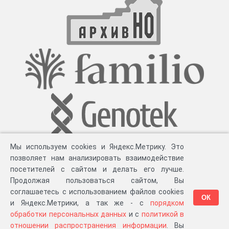
Мы используем cookies и Яндекс.Метрику. Это
позволяет нам анализировать взаимодействие
посетителей с сайтом и делать его лучше.
Продолжая пользоваться сайтом, Вы
соглашаетесь с использованием файлов cookies
ОК
и Яндекс.Метрики, а так же - с
порядком
обработки персональных данных
и с
политикой в
Разработка компании «
Великіе предки
», 2023-2026 гг.
Блог
.
Суть проекта
.
отношении распространения информации
. Вы
Персональные данные
.
Распространение информации
.
ЧаВО
.
Сборка 111.39