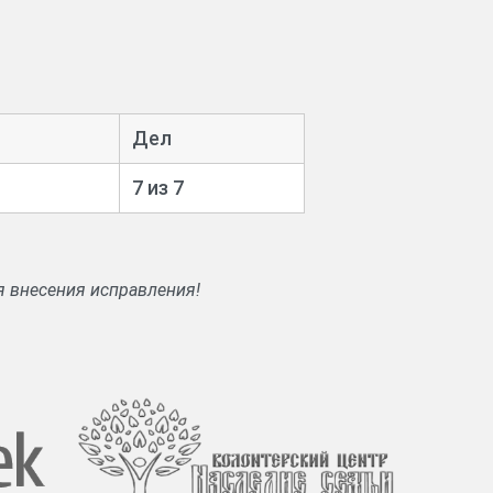
Дел
7 из 7
я внесения исправления!