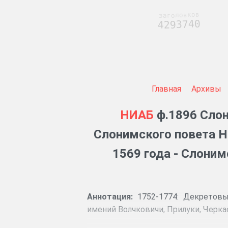
заголовков
4293740
Главная
Архивы
НИАБ
ф.1896 Слон
Слонимского повета Н
1569 года - Слони
Аннотация:
1752-1774: Декретовы
имений Волчковичи, Прилуки, Черка