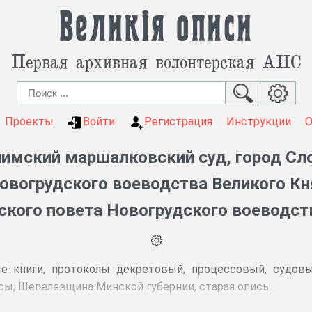
Великія описи
Первая архивная волонтерская АИС
Проекты
Войти
Регистрация
Инструкции
имский маршалковский суд, город Слон
овогрудского воеводства Великого Кн
мского повета Новогрудского воеводст
е книги, протоколы декретовый, процессовый, судовый
сы, Шепелевщина Минской губернии, старая опись.