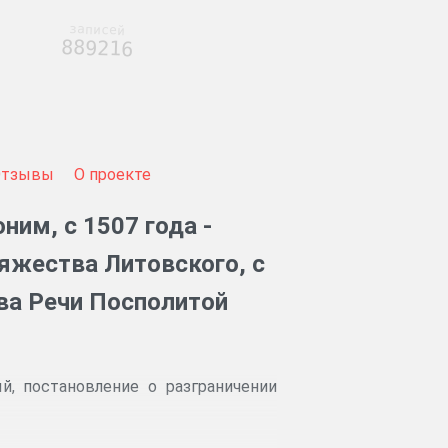
записей
889216
Отзывы
О проекте
им, с 1507 года -
яжества Литовского, с
ва Речи Посполитой
, постановление о разграничении