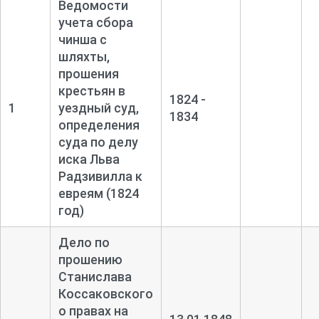
Ведомости
учета сбора
чинша с
шляхты,
прошения
крестьян в
1824 -
1
уездный суд,
1834
определения
суда по делу
иска Льва
Радзивилла к
евреям (1824
год)
Дело по
прошению
Станислава
Коссаковского
о правах на