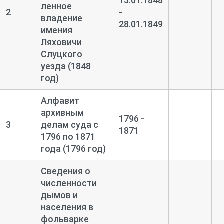
13.01.1848
ленное
2
-
владение
28.01.1849
имения
Ляховичи
Слуцкого
уезда (1848
год)
Алфавит
архивным
1796 -
3
делам суда с
1871
1796 по 1871
года (1796 год)
Сведения о
численности
дымов и
населения в
фольварке