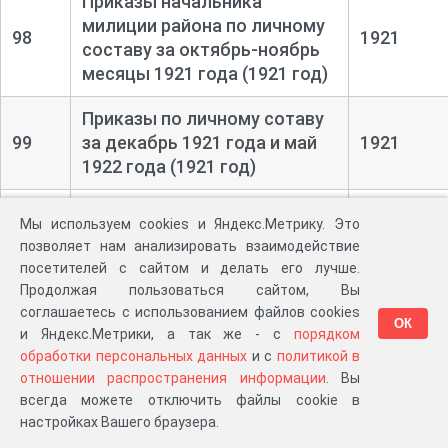
Приказы начальника
милиции района по личному
98
1921
составу за октябрь-
ноябрь
месяцы 1921 года (1921 год)
Приказы по личному сотаву
99
за декабрь 1921 года и май
1921
1922 года (1921 год)
Сведения о деятельности
Мы используем cookies и Яндекс.Метрику. Это
сотрудников за 1-
е
100
1921
позволяет нам анализировать взаимодействие
полугодие 1921 года (1921
посетителей с сайтом и делать его лучше.
год)
Продолжая пользоваться сайтом, Вы
соглашаетесь с использованием файлов cookies
ОК
Переписка с Тираспольской
и Яндекс.Метрики, а так же - с
порядком
уездной милицией о наличии
обработки персональных данных
и с
политикой в
06.01.1921
оружия. Списки личного
отношении распространения информации
. Вы
101
-
состава районов и
всегда можете отключить файлы cookie в
02.12.1921
населенных пунктов (1921
настройках Вашего браузера.