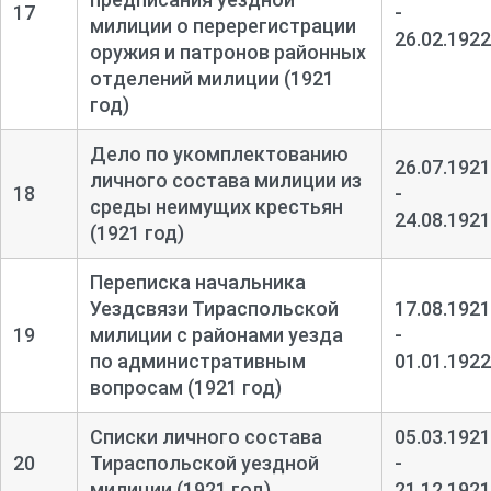
17
-
милиции о перерегистрации
26.02.1922
оружия и патронов районных
отделений милиции (1921
год)
Дело по укомплектованию
26.07.1921
личного состава милиции из
18
-
среды неимущих крестьян
24.08.1921
(1921 год)
Переписка начальника
Уездсвязи Тираспольской
17.08.1921
19
милиции с районами уезда
-
по административным
01.01.1922
вопросам (1921 год)
Списки личного состава
05.03.1921
20
Тираспольской уездной
-
милиции (1921 год)
21.12.1921