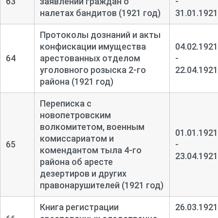
63
заявлений граждан о
-
налетах бандитов (1921 год)
31.01.1921
Протоколы дознаний и акты
конфискации имущества
04.02.1921
64
арестованных отделом
-
уголовного розыска 2-
го
22.04.1921
района (1921 год)
Переписка с
новопетровским
волкомитетом, военным
01.01.1921
комиссариатом и
65
-
комендантом тыла 4-
го
23.04.1921
района об аресте
дезертиров и других
правонарушителей (1921 год)
Книга регистрации
26.03.1921