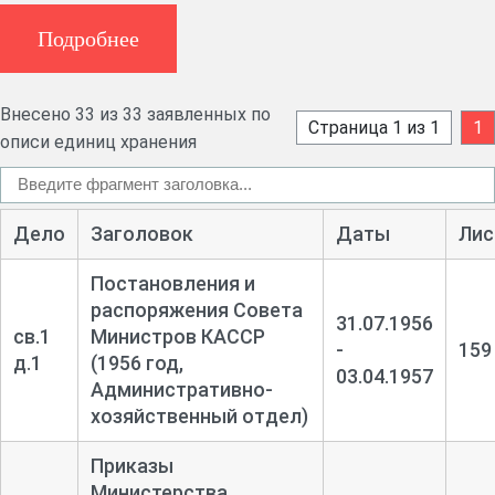
электронных экземпляров описей для размещения на
Подробнее
сайте архива, в 2026 г. была выполнена работа по
компьютерному набору описи 2 фонда Р-974.
Внесено 33 из 33 заявленных по
Компьютерный набор осуществлен в рамках проекта
Страница 1 из 1
1
описи единиц хранения
«Великія описи» при участии «Генеалогического общества
Карелии».
Пересистематизация дел не проводилась, сохранена
Дело
Заголовок
Даты
Лис
прежняя нумерация дел. В опись не включены выбывшие
дела, номера выбывших дел указаны в итоговых записях
Постановления и
распоряжения Совета
к описи. Проведена техническая правка заголовков.
31.07.1956
св.1
Министров КАССР
-
159
Главный архивист отдела НСА Соколов А. С.
д.1
(1956 год,
03.04.1957
Административно-
09.04.2026
хозяйственный отдел)
Приказы
Министерства