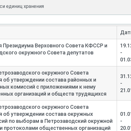
. 118/1077, л. 285
иси единиц хранения
ного Совета КФССР от 15 августа 1952 г. в связи с о
 окружного подчинения.
. 118/1077, л. 285
Дат
вета Карело-Финской ССР от 19 декабря 1952 г. были п
я Президиума Верховного Совета КФССР и
19.1
, которые состоялись 1 марта 1953 г.
дского окружного Совета депутатов
-
01.0
етрозаводского окружного Совета
л. избран Егоров Александр Васильевич.
31.1
 об утверждении состава районных и
-
ных комиссий с приложениями к нему
идиума Верховного Совета КФССР
от 23 апреля 1953 г.
в
21.0
нных организаций и обществ трудящихся
2, д. 124/1128, л.48
етрозаводского окружного Совета
я об утверждении состава окружных
01.0
Предисловие
сий по выборам в Петрозаводский окружной
-
и протоколами общественных организаций
20.0
о созданию электронных экземпляров описей для размещен