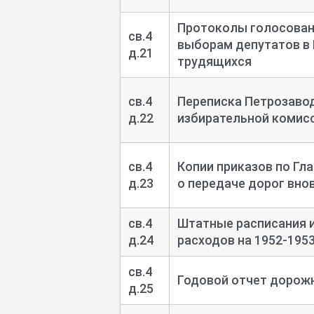
Протоколы голосован
св.4
выборам депутатов в
д.21
трудящихся
св.4
Переписка Петрозавод
д.22
избирательной комис
св.4
Копии приказов по Гл
д.23
о передаче дорог вно
св.4
Штатные расписания 
д.24
расходов на 1952-
1953
св.4
Годовой отчет дорожно
д.25