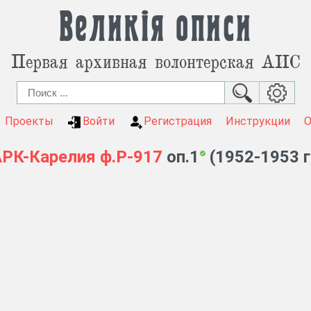
Великія описи
Первая архивная волонтерская АИС
Проекты
Войти
Регистрация
Инструкции
РК-Карелия
ф.Р-917
оп.1
(1952-1953 г
овета КФССР
от 15 августа 1952 г.
образованы Петрозавод
ючены: г. Петрозаводск, г. Сортавала, районы: Ведлозе
ский, Прионежский, Пряжинский, Пудожский, Сортавальски