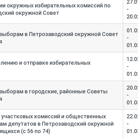
27.0
ии окружных избирательных комиссий по
-
дский окружной Совет
20.0
01.0
 выборам в Петрозаводский окружной Совет
-
я
01.0
12.0
влению и отправке избирательных
-
01.0
20.0
выборам в городские, районные Советы
-
я
01.0
 участковых комиссий и общественных
22.0
ам депутатов в Петрозаводский окружной
-
щихся (с 56 по 74)
01.0