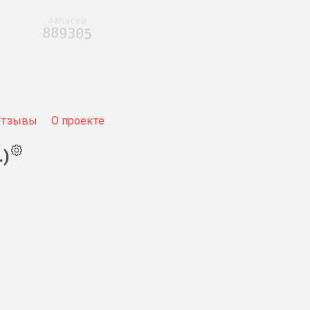
записей
889305
Отзывы
О проекте
.)
ский и Сегежский округа в составе
рский, Кондопожский, Куркийокский,
й, Суоярвский, Шелтозерский.