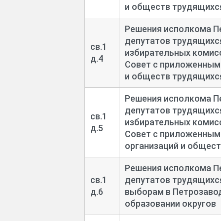
и обществ трудящихс
выполнена работа по компьютерном
Решения исполкома П
Компьютерный набор осуществлен в 
депутатов трудящихс
св.1
Пересистематизация дел не прово
избирательных комис
д.4
выбывших дел указаны в итоговых з
Совет с приложенным
и обществ трудящихс
Главный архивист отдела НСА Соколо
Решения исполкома П
23.07.2026
депутатов трудящихс
св.1
избирательных комис
д.5
Совет с приложенным
организаций и общес
Решения исполкома П
св.1
депутатов трудящихся
д.6
выборам в Петрозаво
образовании округов