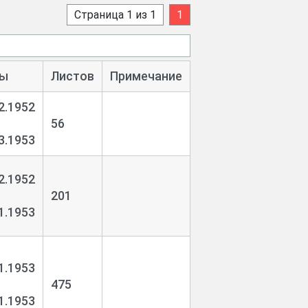
Страница 1 из 1
1
бразованием округов в КФССР город
ы
Листов
Примечание
роведены выборы в Петрозаводский
2.1952
56
3.1953
2.1952
201
 связи с тем, что Петрозаводский
1.1953
1.1953
475
1.1953
ия на сайте архива, в 2026 г. была