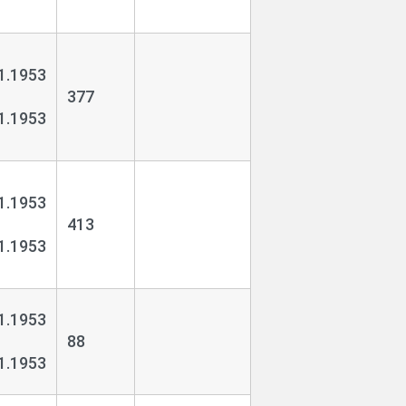
ческого общества Карелии».
1.1953
е включены выбывшие дела, номера
377
ов.
1.1953
1.1953
413
1.1953
1.1953
88
1.1953