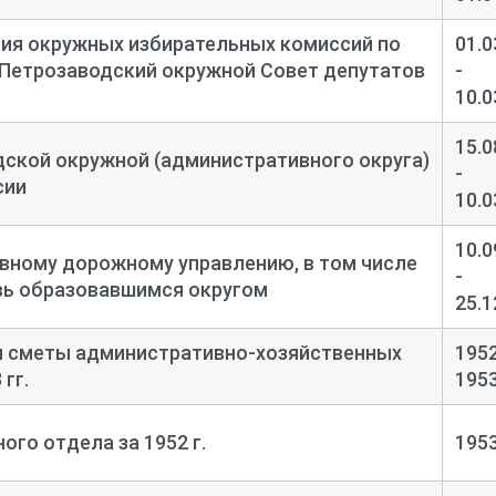
ия окружных избирательных комиссий по
01.0
 Петрозаводский окружной Совет депутатов
-
10.0
15.0
ской окружной (административного округа)
-
сии
10.0
10.0
авному дорожному управлению, в том числе
-
вь образовавшимся округом
25.1
и сметы административно-
хозяйственных
1952
 гг.
195
го отдела за 1952 г.
195