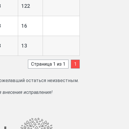
3
122
3
16
3
13
Страница 1 из 1
1
 пожелавший остаться неизвестным.
я внесения исправления!