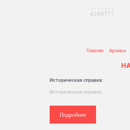
заголовков
4294777
Главная
Архивы
НА
Историческая справка:
Историческая справка
Указом Президиума Верховного С
КФССР. В Петрозаводский округ вкл
Подробнее
Олонецкий, Петровский, Питкярант