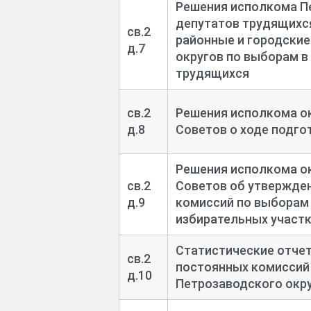
Решения исполкома П
депутатов трудящихся
св.2
районные и городские
д.7
округов по выборам в
трудящихся
св.2
Решения исполкома ок
д.8
Советов о ходе подго
Решения исполкома ок
св.2
Советов об утвержде
д.9
комиссий по выборам
избирательных участк
Статистические отчет
св.2
постоянных комиссий
д.10
Петрозаводского окр