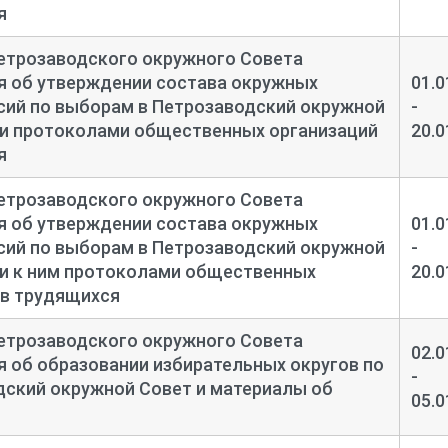
я
у набору описи 1 фонда Р-917.
етрозаводского окружного Совета
рамках проекта «Великія описи» при участии «Генеалоги
я об утверждении состава окружных
01.0
дилась, сохранена прежняя нумерация дел. В опись н
сий по выборам в Петрозаводский окружной
-
аписях к описи. Проведена техническая правка заголовк
и протоколами общественных организаций
20.0
я
в А. С.
етрозаводского окружного Совета
я об утверждении состава окружных
01.0
сий по выборам в Петрозаводский окружной
-
и к ним протоколами общественных
20.0
тв трудящихся
етрозаводского окружного Совета
02.0
 об образовании избирательных округов по
-
дский окружной Совет и материалы об
05.0