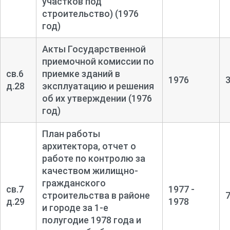
участков под
строительство) (1976
год)
Акты Государственной
приемочной комиссии по
св.6
приемке зданий в
1976
д.28
эксплуатацию и решения
об их утверждении (1976
год)
План работы
архитектора, отчет о
работе по контролю за
качеством жилищно-
гражданского
св.7
1977 -
строительства в районе
д.29
1978
и городе за 1-
е
полугодие 1978 года и