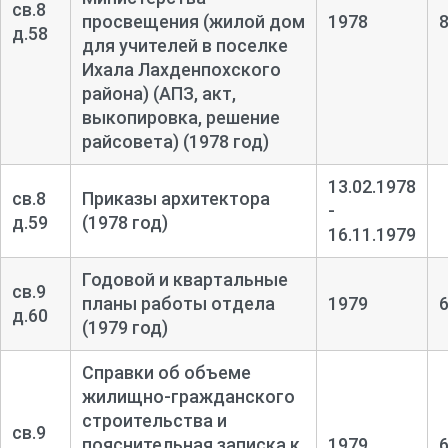
св.8
просвещения (жилой дом
1978
д.58
для учителей в поселке
Ихала Лахденпохского
района) (АПЗ, акт,
выкопировка, решение
райсовета) (1978 год)
13.02.1978
св.8
Приказы архитектора
-
д.59
(1978 год)
16.11.1979
Годовой и квартальные
св.9
планы работы отдела
1979
д.60
(1979 год)
Справки об объеме
жилищно-
гражданского
строительства и
св.9
пояснительная записка к
1979