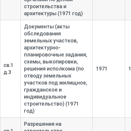
электронных экземпляров описей для размещения на
строительства и
сайте архива, в 2025 г. была выполнена работа по
архитектуры (1971 год)
компьютерному набору описи 1 фонда Р-3519.
Документы (акты
Компьютерный набор осуществлен в рамках проекта
обследования
«Великія описи» при участии «Генеалогического общества
земельных участков,
Карелии».
архитектурно-
планировочные задания,
схемы, выкопировки,
св.1
решения исполкома (по
1971
Пересистематизация дел не проводилась, сохранена
д.3
отводу земельных
прежняя нумерация дел. В опись не включены выбывшие
участков под жилищное,
дела. Проведена техническая правка заголовков.
гражданское и
Главный архивист отдела НСА Соколов А. С.
индивидуальное
строительство) (1971
30.01.2026
год)
Разрешения на
св.1
строительство