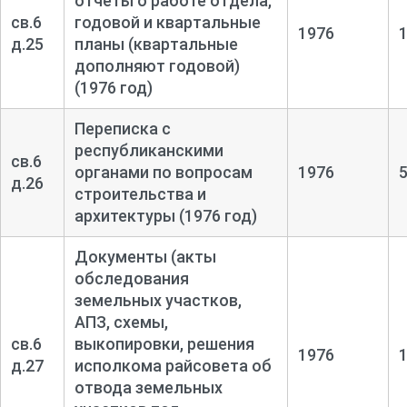
отчеты о работе отдела,
св.6
годовой и квартальные
1976
д.25
планы (квартальные
дополняют годовой)
(1976 год)
Переписка с
республиканскими
св.6
органами по вопросам
1976
д.26
строительства и
архитектуры (1976 год)
Документы (акты
обследования
земельных участков,
АПЗ, схемы,
св.6
выкопировки, решения
1976
д.27
исполкома райсовета об
отвода земельных