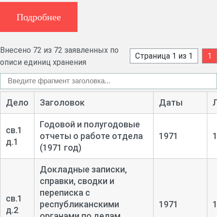
района образована в январе 1971 г. с образованием
Подробнее
Лахденпохского района. Дела архитектора за 1971 г.
поступили из архива архитектора в 1978 г.
Внесено 72 из 72 заявленных по
С 15 октября 1973 г. архитектор исполкома
Страница 1 из 1
1
описи единиц хранения
Лахденпохского районного совета именуется Главный
архитектор Лахденпохского района.
С января 1974 г. должность вновь именуется архитектор
Дело
Заголовок
Даты
Лахденпохского района.
Годовой и полугодовые
св.1
Заведующий отделом ЦГА КАССР В. А. Рунов
отчеты о работе отдела
1971
д.1
(1971 год)
05.06.1987
Докладные записки,
Справка
справки, сводки и
переписка с
св.1
республиканскими
1971
д.2
В рамках проведения мероприятий по созданию
органами по делам