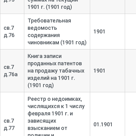
1901 г. (1901 год)
Требовательная
св.7
ведомость
1901
д.76
содержания
чиновникам (1901 год)
Книга записи
проданных патентов
св.7
на продажу табачных
1901
д.76а
изделий на 1901 г.
(1901 год)
Реестр о недоимках,
числящихся к 1 числу
февраля 1901 г. и
св.7
зависящих
01.1901
д.77
взысканием от
полиции и