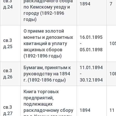
св.3
раскладочного сбора
1894
7
д.24
по Кемскому уезду и
городу (1892-1896
годы)
О приеме золотой
монеты и депозитных
16.01.1895
св.3
квитанций в уплату
-
10
д.25
акцизных сборов
05.01.1898
(1892-1896 годы)
Бумагам, принятым к
11.01.1894
св.3
руководству на 1894
-
10
д.26
г. (1892-1896 годы)
30.12.1894
Книга торговых
предприятий,
подлежащих
св.3
раскладочному сбору
1894
11
д.27