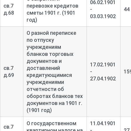
06.02.1901
св.7
перевозке кредитов
-
44
д.68
сметы 1901 г. (1901
03.03.1902
год)
О разной переписке
по отпуску
учреждениям
бланков торговых
документов и
17.02.1901
св.7
доставлений
-
15
д.69
кредитующимися
27.04.1902
учреждениями
отчетности об
оборотах бланков тех
документов на 1901 г.
(1901 год)
О государственном
11.04.1901
св.7
квартирном налоге на
-
27