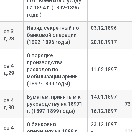
по г. Кеми и его уезду
на 1894 г. (1892-1896
годы)
Наряд секретный по
03.12.1896
св.3
банковой операции
-
д.28
(1892-1896 годы)
20.10.1917
О порядке
производства
св.4
расходов по
11.02.1897
д.29
мобилизации армии
(1897-1899 годы)
Бумагам, принятым к
14.01.1897
св.4
руководству на 18971
-
73
д.30
г. (1897-1899 годы)
16.12.1897
О банковых
23.12.1897
св.4
операциях на 1898 г.
-
11