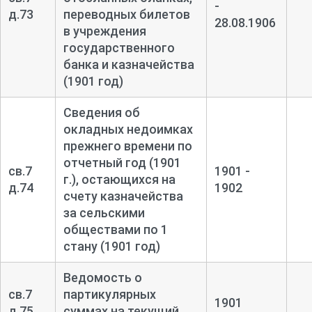
-
д.73
переводных билетов
28.08.1906
в учреждения
государственного
банка и казначейства
(1901 год)
Сведения об
окладных недоимках
прежнего времени по
отчетный год (1901
св.7
1901 -
г.), остающихся на
д.74
1902
счету казначейства
за сельскими
обществами по 1
стану (1901 год)
Ведомость о
св.7
партикулярных
1901
д.75
суммах на текущий