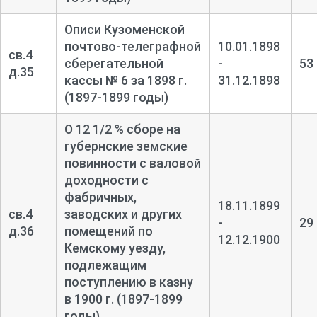
Описи Кузоменской
почтово-
телеграфной
10.01.1898
св.4
сберегательной
-
53
д.35
кассы № 6 за 1898 г.
31.12.1898
(1897-1899 годы)
О 12 1/2 % сборе на
губернские земские
повинности с валовой
доходности с
фабричных,
18.11.1899
св.4
заводских и других
-
29
д.36
помещений по
12.12.1900
Кемскому уезду,
подлежащим
поступлению в казну
в 1900 г. (1897-1899
годы)