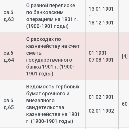
О разной переписке
13.01.1901
св.6
по банковским
-
д.63
операциям на 1901 г.
18.12.1901
(1900-1901 годы)
О расходах по
казначейству на счет
св.6
сметы
01.1901 -
[4]
д.64
государственного
07.08.1901
банка 1901 г. (1900-
1901 годы)
Ведомость гербовых
бумаг срочного и
01.02.1901
св.6
внезапного
-
60
д.65
свидетельства
02.01.1902
казначейства на 1901
г. (1900-1901 годы)