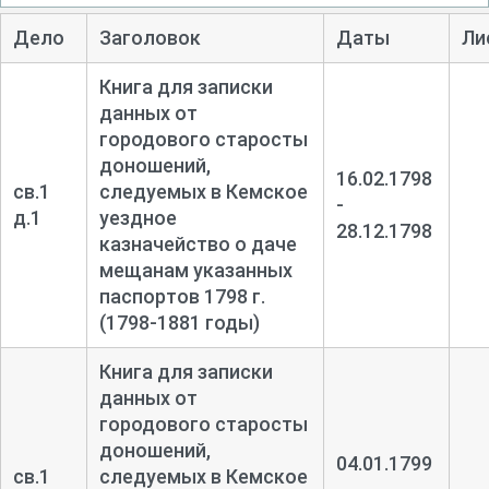
Дело
Заголовок
Даты
Ли
Книга для записки
данных от
городового старосты
доношений,
16.02.1798
св.1
следуемых в Кемское
-
д.1
уездное
28.12.1798
казначейство о даче
мещанам указанных
паспортов 1798 г.
(1798-1881 годы)
Книга для записки
данных от
городового старосты
доношений,
04.01.1799
св.1
следуемых в Кемское