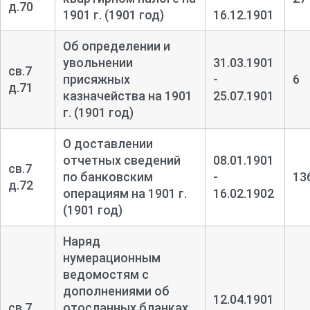
д.70
1901 г. (1901 год)
16.12.1901
Об определении и
увольнении
31.03.1901
св.7
присяжных
-
6
д.71
казначейства на 1901
25.07.1901
г. (1901 год)
О доставлении
отчетных сведений
08.01.1901
св.7
по банковским
-
13
д.72
операциям на 1901 г.
16.02.1902
(1901 год)
Наряд
нумерационным
ведомостям с
дополнениями об
12.04.1901
св.7
отосланных бланках,