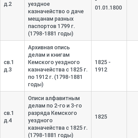
-
д.2
уездное
01.01.1800
казначейство о даче
мещанам разных
паспортов 1799 г.
(1798-1881 годы)
Архивная опись
делам и книгам
св.1
Кемского уездного
1825 -
д.3
казначейства с 1825 г.
1912
по 1912 г. (1798-1881
годы)
Описи алфавитным
делам по 2-
го и 3-
го
св.1
разряда Кемского
1825
д.4
уездного
казначейства с 1825 г.
(1798-1881 годы)