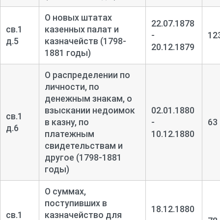
О новых штатах
22.07.1878
св.1
казенных палат и
-
12
д.5
казначейств (1798-
20.12.1879
1881 годы)
О распределении по
личности, по
денежным знакам, о
взыскании недоимок
02.01.1880
св.1
в казну, по
-
63
д.6
платежным
10.12.1880
свидетельствам и
другое (1798-1881
годы)
О суммах,
поступивших в
18.12.1880
св.1
казначейство для