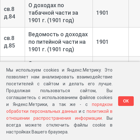
О доходах по
св.8
табачной части за
1901
д.84
1901 г. (1901 год)
Ведомость о доходах
св.8
по питейной части на
1901
д.85
1901 г. (1901 год)
Сводная ведомость о
приходе, расходе и
Мы используем cookies и Яндекс.Метрику. Это
позволяет нам анализировать взаимодействие
остатке бланковых
посетителей с сайтом и делать его лучше.
промысловых
Продолжая пользоваться сайтом, Вы
свидетельств и
соглашаетесь с использованием файлов cookies
св.8
бесплатных
ОК
1901
и Яндекс.Метрики, а так же - с
порядком
д.86
промысловых
обработки персональных данных
и с
политикой в
билетов, а также
отношении распространения информации
. Вы
вырученных за них
всегда можете отключить файлы cookie в
суммах основного
настройках Вашего браузера.
промыслового налога