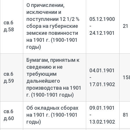
О причислении,
исключении и
поступлении 12 1/2 %
05.12.1900
св.6
сбора на губернские
-
21
д.58
земские повинности
24.12.1901
на 1901 г. (1900-1901
годы)
Бумагам, принятым к
сведению и не
04.01.1901
св.6
требующим
-
15
д.59
дальнейшего
17.01.1902
производства на 1901
г. (1900-1901 годы)
Об окладных сборах
09.01.1901
св.6
на 1901 г. (1900-1901
-
81
д.60
годы)
13.02.1902