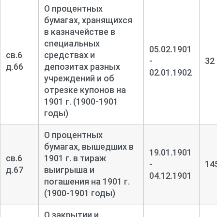
О процентных
бумагах, хранящихся
в казначействе в
специальных
05.02.1901
св.6
средствах и
-
32
д.66
депозитах разных
02.01.1902
учреждений и об
отрезке купонов на
1901 г. (1900-1901
годы)
О процентных
бумагах, вышедших в
19.01.1901
св.6
1901 г. в тираж
-
14
д.67
выигрыша и
04.12.1901
погашения на 1901 г.
(1900-1901 годы)
О закрытии и