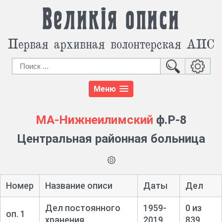
Великія описи
Первая архивная волонтерская АИС
Меню
МА-Нижнеилимский
ф.Р-8
Центральная районная больница
Номер
Название описи
Даты
Дел
Дел постоянного
1959-
0 из
оп. 1
хранения
2019
839